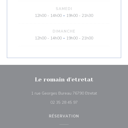
SAMEDI
12h00 - 14h00
19h00 - 21h30
•
DIMANCHE
12h00 - 14h00
19h00 - 21h00
•
Le romain d'etretat
((ouvre une nouve
1 rue Georges Bureau 76790 Etretat
02 35 28 45 97
RÉSERVATION