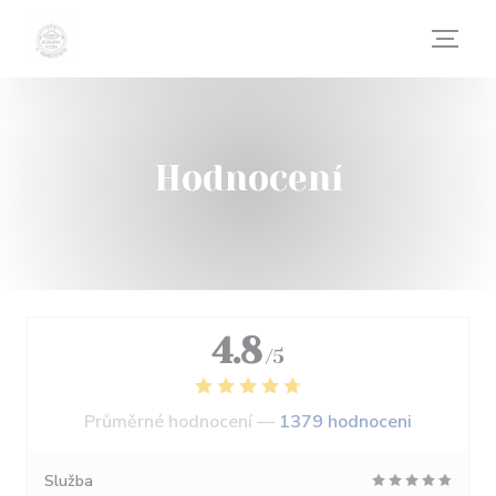
Panel pro správu cookies
Hodnocení
4.8
/5
Průměrné hodnocení —
1379 hodnoceni
Služba