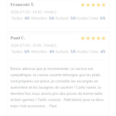
François
T
2026-07-02
- 19:30 - Hosté 2
Služba
:
4
/5
Atmosféra
:
5
/5
Kuchyně
:
5
/5
Kvalita / Cena
:
5
/5
Paul
C
2026-07-03
- 20:45 - Hosté 2
Služba
:
5
/5
Atmosféra
:
4
/5
Kuchyně
:
5
/5
Kvalita / Cena
:
4
/5
Bonne adresse que je recommande. Le service est
sympathique, la cuisine ouverte témoigne que les plats
sont préparés sur place, je conseille les escargots en
aumonière et les lasagnes de saumon ! Carte variée, la
dernière fois nous avions pris des pizzas de bonne taille
et bien garnies ! Tarifs corrects . Petit bémol pour la déco,
mais c'est accessoire ... Paul