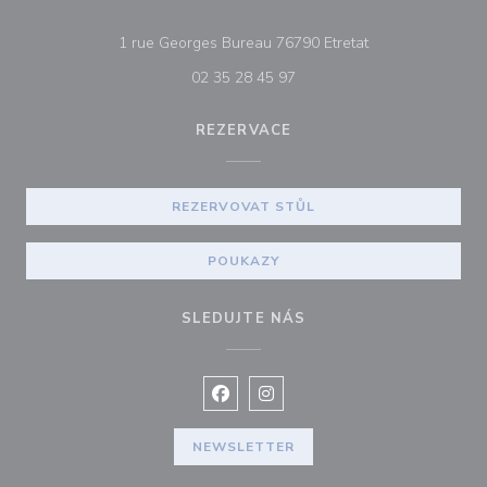
((otevře se v nov
1 rue Georges Bureau 76790 Etretat
02 35 28 45 97
REZERVACE
REZERVOVAT STŮL
POUKAZY
SLEDUJTE NÁS
Facebook ((otevře se v novém okně
Instagram ((otevře se v nové
NEWSLETTER