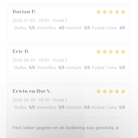
Dorian
P
2026-07-02
- 19:00 - Hosté 2
Služba
:
5
/5
Atmosféra
:
4
/5
Kuchyně
:
5
/5
Kvalita / Cena
:
4
/5
Eric
D
2026-06-30
- 19:00 - Hosté 2
Služba
:
5
/5
Atmosféra
:
5
/5
Kuchyně
:
5
/5
Kvalita / Cena
:
5
/5
Erwin en Ilse
V
2026-06-28
- 19:30 - Hosté 2
Služba
:
5
/5
Atmosféra
:
5
/5
Kuchyně
:
5
/5
Kvalita / Cena
:
5
/5
Heel lekker gegeten en de bediening was geweldig ☺️