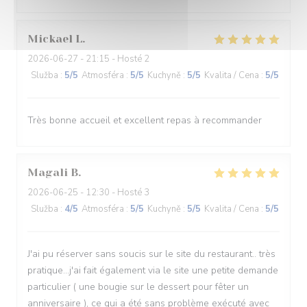
Mickael
L
2026-06-27
- 21:15 - Hosté 2
Služba
:
5
/5
Atmosféra
:
5
/5
Kuchyně
:
5
/5
Kvalita / Cena
:
5
/5
Très bonne accueil et excellent repas à recommander
Magali
B
2026-06-25
- 12:30 - Hosté 3
Služba
:
4
/5
Atmosféra
:
5
/5
Kuchyně
:
5
/5
Kvalita / Cena
:
5
/5
J'ai pu réserver sans soucis sur le site du restaurant.. très
pratique...j'ai fait également via le site une petite demande
particulier ( une bougie sur le dessert pour fêter un
anniversaire ), ce qui a été sans problème exécuté avec