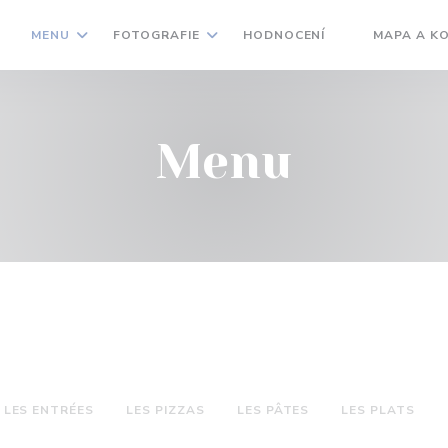
MENU
FOTOGRAFIE
HODNOCENÍ
MAPA A K
((OTEVŘE SE 
Menu
LES ENTRÉES
LES PIZZAS
LES PÂTES
LES PLATS