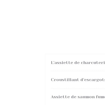
L'assiette de charcuter
Croustillant d'escargots
Assiette de saumon fumé