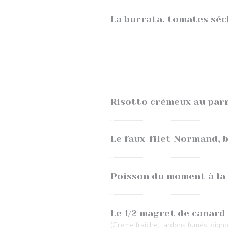
La burrata, tomates séc
Risotto crémeux au par
Le faux-filet Normand, 
Poisson du moment à la 
Le 1/2 magret de canard
(Crème fraiche, lardons fumés, oign