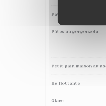
Pâtes au beurre ou jamb
Pâtes au gorgonzola
----------------------------
Petit pain maison au no
Ile flottante
Glace