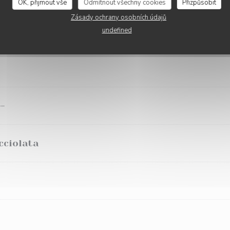
OK, přijmout vše
Odmítnout všechny cookies
Přizpůsobit
Zásady ochrany osobních údajů
on blanc ou poulet
undefined
--
cciolata