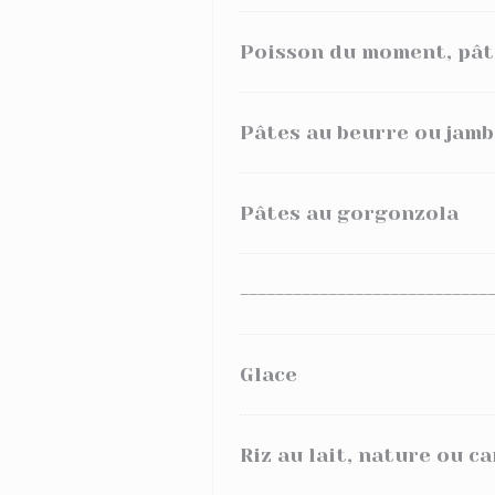
Poisson du moment, pât
Pâtes au beurre ou jamb
Pâtes au gorgonzola
----------------------------
Glace
Riz au lait, nature ou c