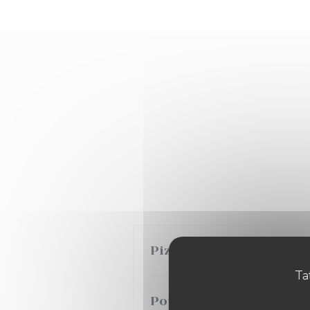
Pizza bambino (tomate, 
Tat
Poisson du moment, pât