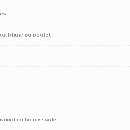
es
on blanc ou poulet
--
aramel au beurre salé