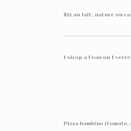
Riz au lait, nature ou c
----------------------------
1 sirop à l'eau ou 1 verr
Pizza bambino (tomate, 