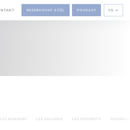
ONTAKT
REZERVOVAT STŮL
POUKAZY
CS
V NOVÉM OKNĚ))
LES BURGERS
LES SALADES
LES DESSERTS
BOISSON