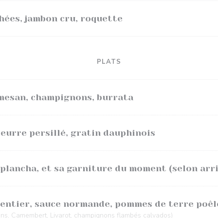
hées, jambon cru, roquette
PLATS
mesan, champignons, burrata
beurre persillé, gratin dauphinois
plancha, et sa garniture du moment (selon arr
 entier, sauce normande, pommes de terre poêl
ons, Camembert, Livarot, champignons flambés calvados)