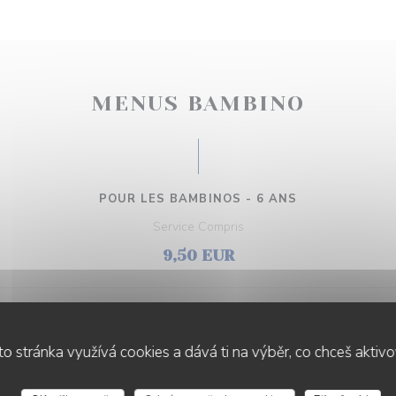
MENUS BAMBINO
POUR LES BAMBINOS - 6 ANS
Service Compris
9,50 EUR
mozzarella, jambon blanc ou poulet)
o stránka využívá cookies a dává ti na výběr, co chceš aktiv
es