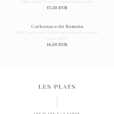
Pâtes, crème à l'aneth, saumon fumé maison
17,50 EUR
Carbonara du Romain
Pâtes, sauce crème fraîche, lardons fumés, oignons,
jaune d'œuf
14,50 EUR
LES PLATS