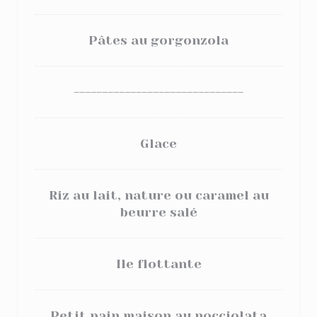
Pâtes au gorgonzola
------------------------------
Glace
Riz au lait, nature ou caramel au
beurre salé
Ile flottante
Petit pain maison au nocciolata