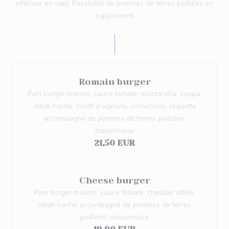
inférieur en vae). Possibilité de pommes de terres poêlées en
supplément.
Romain burger
Pain burger maison, sauce tomate, mozzarella, coppa,
steak haché, confit d'oignons, cornichons, roquette
accompagné de pommes de terres poêlées,
mayonnaise
21,50 EUR
Cheese burger
Pain burger maison, sauce tomate, cheddar affiné,
steak haché accompagné de pommes de terres
poêlées, mayonnaise