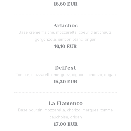
16,60 EUR
Artichoc
Base crème fraîche, mozzarella, coeur d'artichauts,
gorgonzola, jambon blanc, origan
16,10 EUR
Dell'est
Tomate, mozzarella, merguez, oignons, chorizo, origan
15,30 EUR
La Flamenco
Base boursin, mozzarella, chorizo, merguez, tomme
cauchoise, origan
17,00 EUR