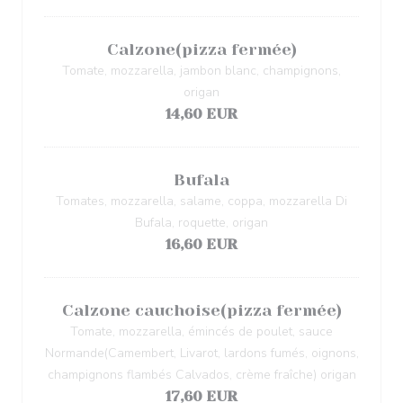
Calzone(pizza fermée)
Tomate, mozzarella, jambon blanc, champignons,
origan
14,60 EUR
Bufala
Tomates, mozzarella, salame, coppa, mozzarella Di
Bufala, roquette, origan
16,60 EUR
Calzone cauchoise(pizza fermée)
Tomate, mozzarella, émincés de poulet, sauce
Normande(Camembert, Livarot, lardons fumés, oignons,
champignons flambés Calvados, crème fraîche) origan
17,60 EUR