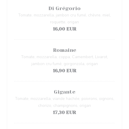
Di Grégorio
Tomate, mozzarella, jambon cru fumé, chèvre, miel,
roquette, origan
16,00 EUR
Romaine
Tomate, mozzarella, coppa, Camembert, Livarot,
jambon cru fumé, gorgonzola, origan
16,90 EUR
Gigante
Tomate, mozzarella, viande hachée, poivrons, oignons,
chorizo, champignons, origan
17,30 EUR