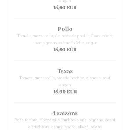
origan
15,60 EUR
Pollo
Tomate, mozzarella, émincés de poulet, Camembert,
champignons, crème fraîche, origan
15,60 EUR
Texas
Tomate, mozzarella, viande hachée, oignons, œuf,
origan
15,90 EUR
4 saisons
Base tomate, mozzarella, jambon blanc, oignons, coeur
d'artichauts, champignons, olives, origan