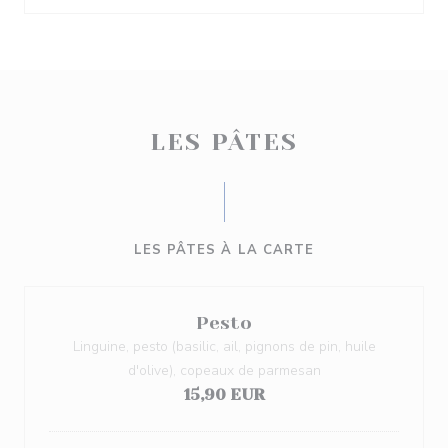
LES PÂTES
LES PÂTES À LA CARTE
Pesto
Linguine, pesto (basilic, ail, pignons de pin, huile
d'olive), copeaux de parmesan
15,90 EUR