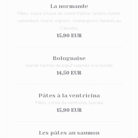
La normande
Pâtes, sauce à base de crème fraîche, lardons fumés,
camembert, livarot, oignons, champignons flambés au
Calvados
15,90 EUR
Bolognaise
Viande hachée de bœuf cuisinée à la tomate
14,50 EUR
Pâtes à la ventricina
Pâtes, crème de ventricina, burrata
15,90 EUR
Les pâtes au saumon