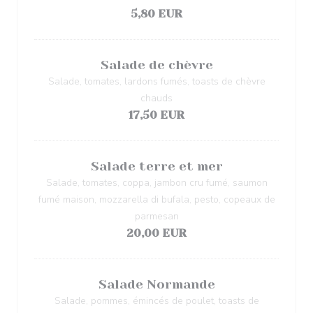
5,80 EUR
Salade de chèvre
Salade, tomates, lardons fumés, toasts de chèvre
chauds
17,50 EUR
Salade terre et mer
Salade, tomates, coppa, jambon cru fumé, saumon
fumé maison, mozzarella di bufala, pesto, copeaux de
parmesan
20,00 EUR
Salade Normande
Salade, pommes, émincés de poulet, toasts de