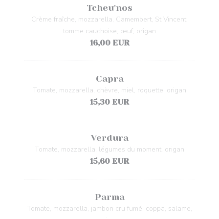
Tcheu'nos
Crème fraîche, mozzarella, Camembert, St Vincent,
tomme cauchoise, œuf, origan
16,00 EUR
Capra
Tomate, mozzarella, chèvre, miel, roquette, origan
15,30 EUR
Verdura
Tomate, mozzarella, légumes du moment, origan
15,60 EUR
Parma
Tomate, mozzarella, jambon cru fumé, coppa, salame,