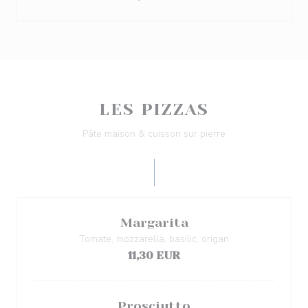
LES PIZZAS
Pâte maison & cuisson sur pierre
Margarita
Tomate, mozzarella, basilic, origan
11,30 EUR
Prosciutto