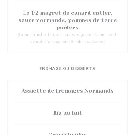
Le 1/2 magret de canard entier,
sauce normande, pommes de terre
poêlées
(Crème fraiche, lardons fumés, oignons, Camembert,
Livarot, champignons flambés calvados)
FROMAGE OU DESSERTS
Assiette de fromages Normands
Riz au lait
Crème brulée