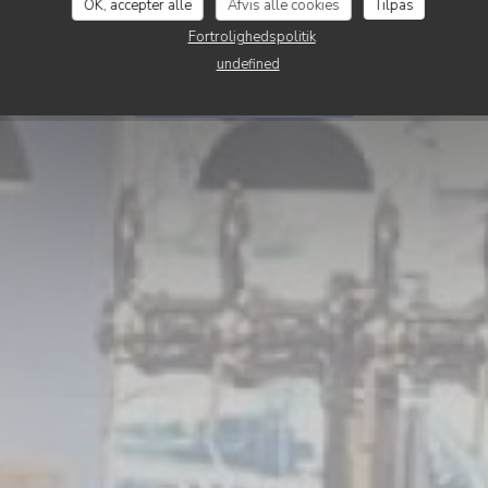
Le romain d'etreta
OK, accepter alle
Afvis alle cookies
Tilpas
Fortrolighedspolitik
undefined
BOOK ET BORD