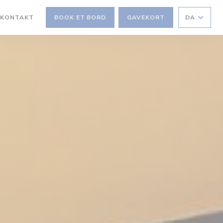
 KONTAKT
BOOK ET BORD
GAVEKORT
DA
 NYT VINDUE))