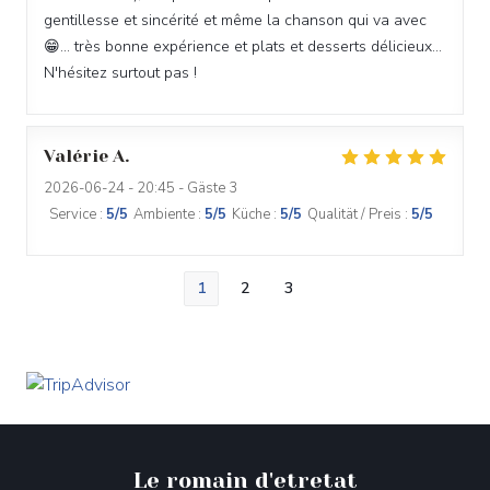
gentillesse et sincérité et même la chanson qui va avec
😁... très bonne expérience et plats et desserts délicieux...
N'hésitez surtout pas !
Valérie
A
2026-06-24
- 20:45 - Gäste 3
Service
:
5
/5
Ambiente
:
5
/5
Küche
:
5
/5
Qualität / Preis
:
5
/5
1
2
3
Le romain d'etretat