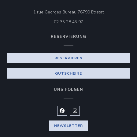
((öffnet ein neues
1 rue Georges Bureau 76790 Etretat
02 35 28 45 97
RESERVIERUNG
RESERVIEREN
GUTSCHEINE
UNS FOLGEN
Facebook ((öffnet ein neues Fenste
Instagram ((öffnet ein neues 
NEWSLETTER