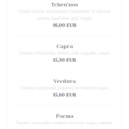
Tcheu'nos
Crème fraîche, mozzarella, Camembert, St Vincent,
tomme cauchoise, œuf, origan
16,00 EUR
Capra
Tomate, mozzarella, chèvre, miel, roquette, origan
15,30 EUR
Verdura
Tomate, mozzarella, légumes du moment, origan
15,60 EUR
Parma
Tomate, mozzarella, jambon cru fumé, coppa, salame,