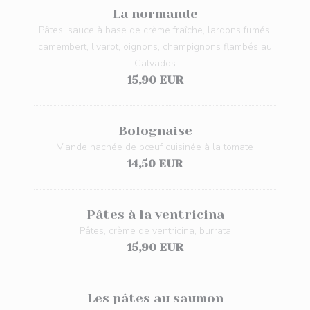
La normande
Pâtes, sauce à base de crème fraîche, lardons fumés,
camembert, livarot, oignons, champignons flambés au
Calvados
15,90 EUR
Bolognaise
Viande hachée de bœuf cuisinée à la tomate
14,50 EUR
Pâtes à la ventricina
Pâtes, crème de ventricina, burrata
15,90 EUR
Les pâtes au saumon