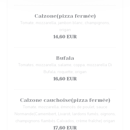
Calzone(pizza fermée)
Tomate, mozzarella, jambon blanc, champignons,
origan
14,60 EUR
Bufala
Tomates, mozzarella, salame, coppa, mozzarella Di
Bufala, roquette, origan
16,60 EUR
Calzone cauchoise(pizza fermée)
Tomate, mozzarella, émincés de poulet, sauce
Normande(Camembert, Livarot, lardons fumés, oignons,
champignons flambés Calvados, crème fraîche) origan
17,60 EUR