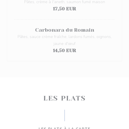
Pâtes, crème à l'aneth, saumon fumé maison
17,50 EUR
Carbonara du Romain
Pâtes, sauce crème fraîche, lardons fumés, oignons,
jaune d'œuf
14,50 EUR
LES PLATS