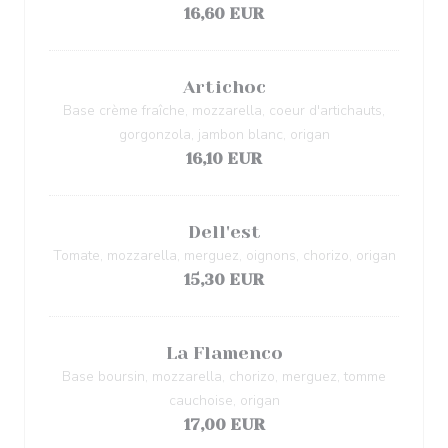
16,60 EUR
Artichoc
Base crème fraîche, mozzarella, coeur d'artichauts,
gorgonzola, jambon blanc, origan
16,10 EUR
Dell'est
Tomate, mozzarella, merguez, oignons, chorizo, origan
15,30 EUR
La Flamenco
Base boursin, mozzarella, chorizo, merguez, tomme
cauchoise, origan
17,00 EUR