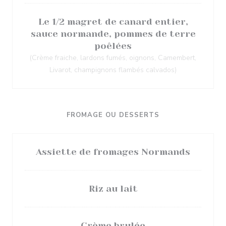
Le 1/2 magret de canard entier,
sauce normande, pommes de terre
poêlées
(Crème fraiche, lardons fumés, oignons, Camembert,
Livarot, champignons flambés calvados)
FROMAGE OU DESSERTS
Assiette de fromages Normands
Riz au lait
Crème brulée