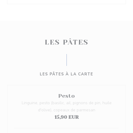
LES PÂTES
LES PÂTES À LA CARTE
Pesto
Linguine, pesto (basilic, ail, pignons de pin, huile
d'olive), copeaux de parmesan
15,90 EUR