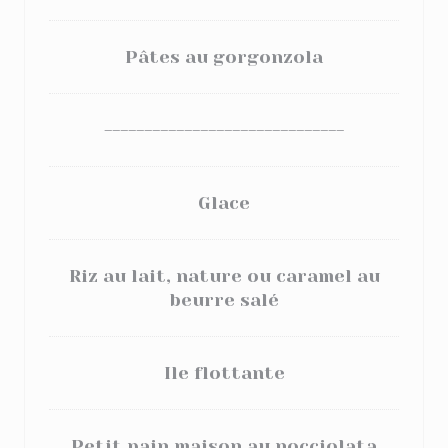
Pâtes au gorgonzola
------------------------------
Glace
Riz au lait, nature ou caramel au
beurre salé
Ile flottante
Petit pain maison au nocciolata