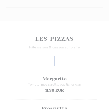
LES PIZZAS
Pâte maison & cuisson sur pierre
Margarita
Tomate, mozzarella, basilic, origan
11,30 EUR
Prosciutto