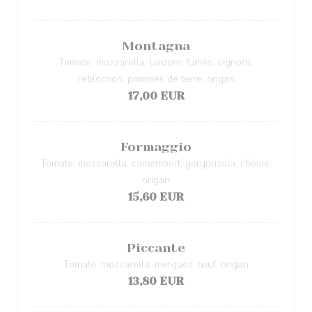
Montagna
Tomate, mozzarella, lardons fumés, oignons,
reblochon, pommes de terre, origan
17,00 EUR
Formaggio
Tomate, mozzarella, camembert, gorgonzola, chèvre,
origan
15,60 EUR
Piccante
Tomate, mozzarella, merguez, œuf, origan
13,80 EUR