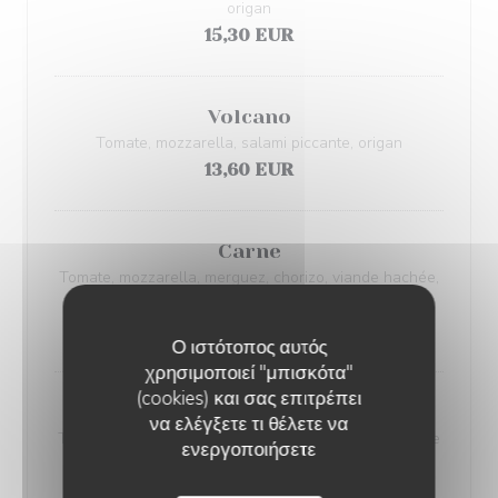
origan
15,30 EUR
Volcano
Tomate, mozzarella, salami piccante, origan
13,60 EUR
Carne
Tomate, mozzarella, merguez, chorizo, viande hachée,
origan
15,90 EUR
Ο ιστότοπος αυτός
χρησιμοποιεί "μπισκότα"
(cookies) και σας επιτρέπει
Norman
να ελέγξετε τι θέλετε να
Tomate, mozzarella, lardons fumés, camembert, crème
ενεργοποιήσετε
fraîche, origan
15,60 EUR