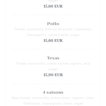
origan
15,60 EUR
Pollo
Tomate, mozzarella, émincés de poulet, Camembert,
champignons, crème fraîche, origan
15,60 EUR
Texas
Tomate, mozzarella, viande hachée, oignons, œuf,
origan
15,90 EUR
4 saisons
Base tomate, mozzarella, jambon blanc, oignons, coeur
d'artichauts, champignons, olives, origan