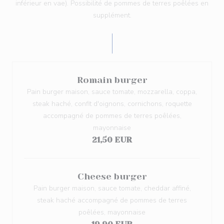
inférieur en vae). Possibilité de pommes de terres poêlées en
supplément.
Romain burger
Pain burger maison, sauce tomate, mozzarella, coppa,
steak haché, confit d'oignons, cornichons, roquette
accompagné de pommes de terres poêlées,
mayonnaise
21,50 EUR
Cheese burger
Pain burger maison, sauce tomate, cheddar affiné,
steak haché accompagné de pommes de terres
poêlées, mayonnaise