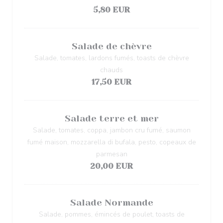
5,80 EUR
Salade de chèvre
Salade, tomates, lardons fumés, toasts de chèvre
chauds
17,50 EUR
Salade terre et mer
Salade, tomates, coppa, jambon cru fumé, saumon
fumé maison, mozzarella di bufala, pesto, copeaux de
parmesan
20,00 EUR
Salade Normande
Salade, pommes, émincés de poulet, toasts de