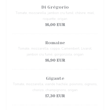
Di Grégorio
Tomate, mozzarella, jambon cru fumé, chèvre, miel,
roquette, origan
16,00 EUR
Romaine
Tomate, mozzarella, coppa, Camembert, Livarot,
jambon cru fumé, gorgonzola, origan
16,90 EUR
Gigante
Tomate, mozzarella, viande hachée, poivrons, oignons,
chorizo, champignons, origan
17,30 EUR