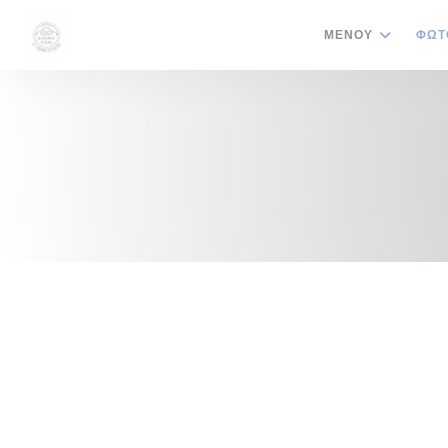
Πίνακας διαχείρισης "Μπισκότων" (Cookies)
ΜΕΝΟΎ
ΦΩΤ