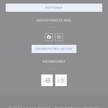
ΚΟΥΠΌΝΙΑ
ΑΚΟΛΟΥΘΉΣΤΕ ΜΑΣ
Facebook ((ανοίγει σε νέο παράθυρ
Instagram ((ανοίγει σε νέο π
ΕΝΗΜΕΡΩΤΙΚΌ ΔΕΛΤΊΟ
ΑΝΤΑΜΟΙΒΈΣ