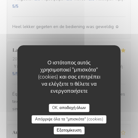
5
/5
Heel lekker gegeten en de bediening was geweldig ☺️
Laure
W
2026-06-26
- 20:30 - καλεσμένοι 2
Ο ιστότοπος αυτός
Υπηρεσία
:
5
/5
Ατμόσφαιρα
:
5
/5
Μενού
:
5
/5
Ποιότητα / Τιμή
:
χρησιμοποιεί "μπισκότα"
5
/5
(cookies) και σας επιτρέπει
να ελέγξετε τι θέλετε να
ενεργοποιήσετε
Équilibre des goûts, hardiesse des mélanges, subtilité des
textures. Le bel ami, c’est du GRAND art, en toute
OK, αποδοχή όλων
simplicité. On ne peut pas rêver meilleur moment.
Απόρριψε όλα τα "μπισκότα" (cookies)
Εξατομίκευση
Aurélien
L