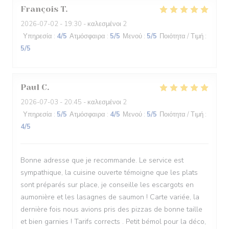
François
T
2026-07-02
- 19:30 - καλεσμένοι 2
Υπηρεσία
:
4
/5
Ατμόσφαιρα
:
5
/5
Μενού
:
5
/5
Ποιότητα / Τιμή
:
5
/5
Paul
C
2026-07-03
- 20:45 - καλεσμένοι 2
Υπηρεσία
:
5
/5
Ατμόσφαιρα
:
4
/5
Μενού
:
5
/5
Ποιότητα / Τιμή
:
4
/5
Bonne adresse que je recommande. Le service est
sympathique, la cuisine ouverte témoigne que les plats
sont préparés sur place, je conseille les escargots en
aumonière et les lasagnes de saumon ! Carte variée, la
dernière fois nous avions pris des pizzas de bonne taille
et bien garnies ! Tarifs corrects . Petit bémol pour la déco,