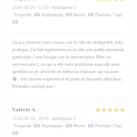
2026-06-25
- 12:30 - καλεσμένοι 3
Υπηρεσία
:
4
/5
Ατμόσφαιρα
:
5
/5
Μενού
:
5
/5
Ποιότητα / Τιμή
:
5
/5
J'ai pu réserver sans soucis sur le site du restaurant.. très
pratique...j'ai fait également via le site une petite demande
particulier ( une bougie sur le dessert pour fêter un
anniversaire ), ce qui a été sans problème exécuté avec
gentillesse et sincérité et même la chanson qui va avec
😁... très bonne expérience et plats et desserts délicieux...
N'hésitez surtout pas !
Valérie
A
2026-06-24
- 20:45 - καλεσμένοι 3
Υπηρεσία
:
5
/5
Ατμόσφαιρα
:
5
/5
Μενού
:
5
/5
Ποιότητα / Τιμή
:
5
/5