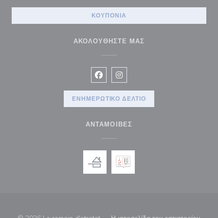
ΚΟΥΠΌΝΙΑ
ΑΚΟΛΟΥΘΉΣΤΕ ΜΑΣ
Facebook ((ανοίγει σε νέο παράθυρ
Instagram ((ανοίγει σε νέο π
ΕΝΗΜΕΡΩΤΙΚΌ ΔΕΛΤΊΟ
ΑΝΤΑΜΟΙΒΈΣ