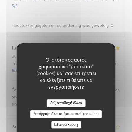
5
/5
Heel lekker gegeten en de bediening was geweldig ☺️
Laure
W
2026-06-26
- 20:30 - καλεσμένοι 2
Ο ιστότοπος αυτός
Υπηρεσία
:
5
/5
Ατμόσφαιρα
:
5
/5
Μενού
:
5
/5
Ποιότητα / Τιμή
:
χρησιμοποιεί "μπισκότα"
5
/5
(cookies) και σας επιτρέπει
να ελέγξετε τι θέλετε να
ενεργοποιήσετε
Équilibre des goûts, hardiesse des mélanges, subtilité des
textures. Le bel ami, c’est du GRAND art, en toute
OK, αποδοχή όλων
simplicité. On ne peut pas rêver meilleur moment.
Απόρριψε όλα τα "μπισκότα" (cookies)
Εξατομίκευση
Aurélien
L