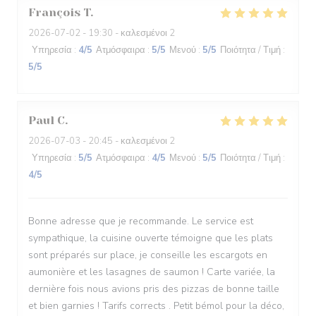
François
T
2026-07-02
- 19:30 - καλεσμένοι 2
Υπηρεσία
:
4
/5
Ατμόσφαιρα
:
5
/5
Μενού
:
5
/5
Ποιότητα / Τιμή
:
5
/5
Paul
C
2026-07-03
- 20:45 - καλεσμένοι 2
Υπηρεσία
:
5
/5
Ατμόσφαιρα
:
4
/5
Μενού
:
5
/5
Ποιότητα / Τιμή
:
4
/5
Bonne adresse que je recommande. Le service est
sympathique, la cuisine ouverte témoigne que les plats
sont préparés sur place, je conseille les escargots en
aumonière et les lasagnes de saumon ! Carte variée, la
dernière fois nous avions pris des pizzas de bonne taille
et bien garnies ! Tarifs corrects . Petit bémol pour la déco,