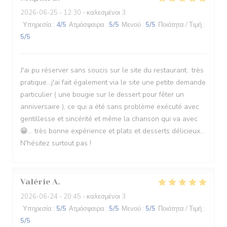
2026-06-25
- 12:30 - καλεσμένοι 3
Υπηρεσία
:
4
/5
Ατμόσφαιρα
:
5
/5
Μενού
:
5
/5
Ποιότητα / Τιμή
:
5
/5
J'ai pu réserver sans soucis sur le site du restaurant.. très
pratique...j'ai fait également via le site une petite demande
particulier ( une bougie sur le dessert pour fêter un
anniversaire ), ce qui a été sans problème exécuté avec
gentillesse et sincérité et même la chanson qui va avec
😁... très bonne expérience et plats et desserts délicieux...
N'hésitez surtout pas !
Valérie
A
2026-06-24
- 20:45 - καλεσμένοι 3
Υπηρεσία
:
5
/5
Ατμόσφαιρα
:
5
/5
Μενού
:
5
/5
Ποιότητα / Τιμή
:
5
/5