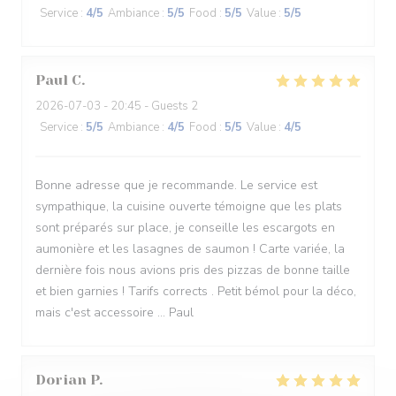
Service
:
4
/5
Ambiance
:
5
/5
Food
:
5
/5
Value
:
5
/5
Paul
C
2026-07-03
- 20:45 - Guests 2
Service
:
5
/5
Ambiance
:
4
/5
Food
:
5
/5
Value
:
4
/5
Bonne adresse que je recommande. Le service est
sympathique, la cuisine ouverte témoigne que les plats
sont préparés sur place, je conseille les escargots en
aumonière et les lasagnes de saumon ! Carte variée, la
dernière fois nous avions pris des pizzas de bonne taille
et bien garnies ! Tarifs corrects . Petit bémol pour la déco,
mais c'est accessoire ... Paul
Dorian
P