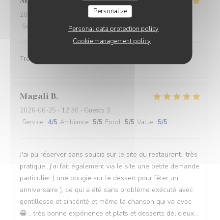
Mickael
L
Personalize
2026-06-27
- 21:15 - Guests 2
Service
:
5
/5
Ambiance
:
5
/5
Food
:
5
/5
Value
:
5
/5
Personal data protection policy
Cookie management policy
Très bonne accueil et excellent repas à recommander
Magali
B
2026-06-25
- 12:30 - Guests 3
Service
:
4
/5
Ambiance
:
5
/5
Food
:
5
/5
Value
:
5
/5
J'ai pu réserver sans soucis sur le site du restaurant.. très
pratique...j'ai fait également via le site une petite demande
particulier ( une bougie sur le dessert pour fêter un
anniversaire ), ce qui a été sans problème exécuté avec
gentillesse et sincérité et même la chanson qui va avec
😁... très bonne expérience et plats et desserts délicieux...