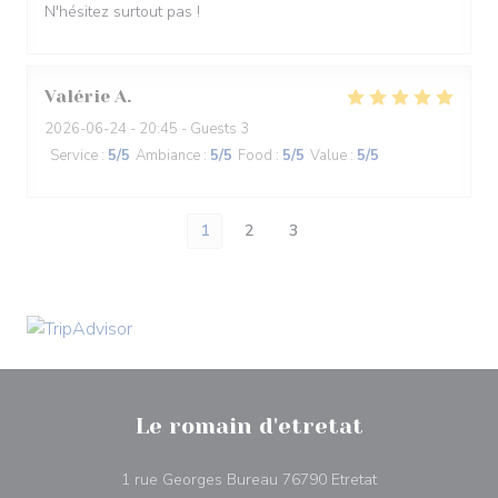
N'hésitez surtout pas !
Valérie
A
2026-06-24
- 20:45 - Guests 3
Service
:
5
/5
Ambiance
:
5
/5
Food
:
5
/5
Value
:
5
/5
1
2
3
Le romain d'etretat
((opens in a new
1 rue Georges Bureau 76790 Etretat