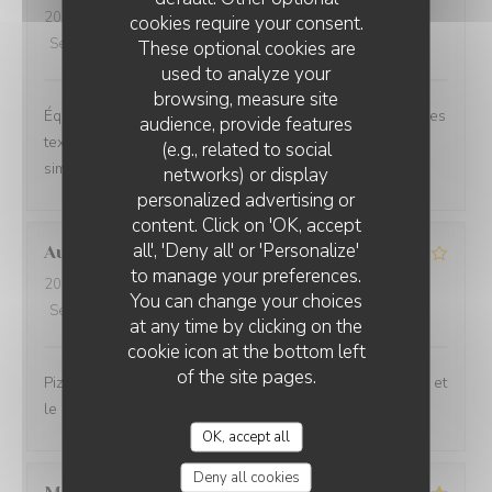
2026-06-26
- 20:30 - Guests 2
cookies require your consent.
Service
:
5
/5
Ambiance
:
5
/5
Food
:
5
/5
Value
:
5
/5
These optional cookies are
used to analyze your
browsing, measure site
Équilibre des goûts, hardiesse des mélanges, subtilité des
audience, provide features
textures. Le bel ami, c’est du GRAND art, en toute
(e.g., related to social
simplicité. On ne peut pas rêver meilleur moment.
networks) or display
personalized advertising or
content. Click on 'OK, accept
all', 'Deny all' or 'Personalize'
Aurélien
L
to manage your preferences.
2026-06-27
- 19:15 - Guests 3
You can change your choices
Service
:
3
/5
Ambiance
:
3
/5
Food
:
4
/5
Value
:
3
/5
at any time by clicking on the
cookie icon at the bottom left
of the site pages.
Pizzeria simple. De l’attente pour la prise de commande et
le service
OK, accept all
Deny all cookies