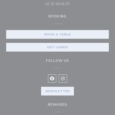
02 35 28 45 97
BOOKING
BOOK A TABLE
GIFT CARDS
FOLLOW US
Facebook ((opens in a new window
Instagram ((opens in a new w
NEWSLETTER
REWARDS