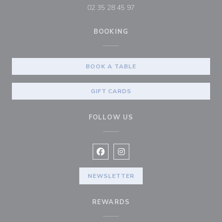
02 35 28 45 97
BOOKING
BOOK A TABLE
GIFT CARDS
FOLLOW US
Facebook ((opens in a new window
Instagram ((opens in a new w
NEWSLETTER
REWARDS