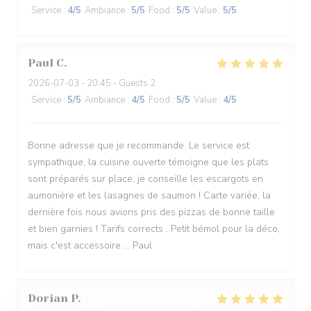
Service
:
4
/5
Ambiance
:
5
/5
Food
:
5
/5
Value
:
5
/5
Paul
C
2026-07-03
- 20:45 - Guests 2
Service
:
5
/5
Ambiance
:
4
/5
Food
:
5
/5
Value
:
4
/5
Bonne adresse que je recommande. Le service est
sympathique, la cuisine ouverte témoigne que les plats
sont préparés sur place, je conseille les escargots en
aumonière et les lasagnes de saumon ! Carte variée, la
dernière fois nous avions pris des pizzas de bonne taille
et bien garnies ! Tarifs corrects . Petit bémol pour la déco,
mais c'est accessoire ... Paul
Dorian
P