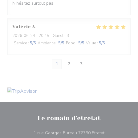
N'hésitez surtout pas !
Valérie
A
2026-06-24
- 20:45 - Guests 3
Service
:
5
/5
Ambiance
:
5
/5
Food
:
5
/5
Value
:
5
/5
1
2
3
Le romain d'etretat
((opens in a new
1 rue Georges Bureau 76790 Etretat