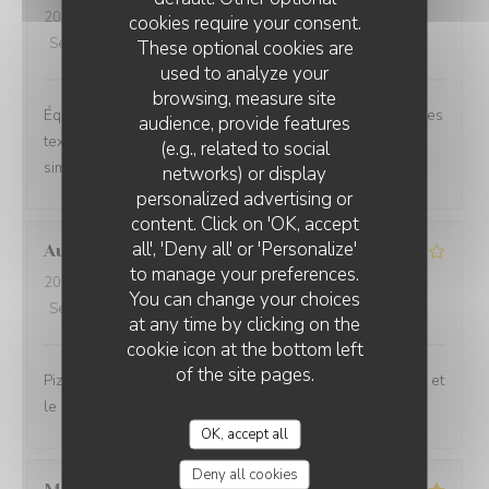
2026-06-26
- 20:30 - Guests 2
cookies require your consent.
Service
:
5
/5
Ambiance
:
5
/5
Food
:
5
/5
Value
:
5
/5
These optional cookies are
used to analyze your
browsing, measure site
Équilibre des goûts, hardiesse des mélanges, subtilité des
audience, provide features
textures. Le bel ami, c’est du GRAND art, en toute
(e.g., related to social
simplicité. On ne peut pas rêver meilleur moment.
networks) or display
personalized advertising or
content. Click on 'OK, accept
all', 'Deny all' or 'Personalize'
Aurélien
L
to manage your preferences.
2026-06-27
- 19:15 - Guests 3
You can change your choices
Service
:
3
/5
Ambiance
:
3
/5
Food
:
4
/5
Value
:
3
/5
at any time by clicking on the
cookie icon at the bottom left
of the site pages.
Pizzeria simple. De l’attente pour la prise de commande et
le service
OK, accept all
Deny all cookies