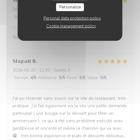
Mickael
L
Personalize
2026-06-27
- 21:15 - Guests 2
Service
:
5
/5
Ambiance
:
5
/5
Food
:
5
/5
Value
:
5
/5
Personal data protection policy
Cookie management policy
Très bonne accueil et excellent repas à recommander
Magali
B
2026-06-25
- 12:30 - Guests 3
Service
:
4
/5
Ambiance
:
5
/5
Food
:
5
/5
Value
:
5
/5
J'ai pu réserver sans soucis sur le site du restaurant.. très
pratique...j'ai fait également via le site une petite demande
particulier ( une bougie sur le dessert pour fêter un
anniversaire ), ce qui a été sans problème exécuté avec
gentillesse et sincérité et même la chanson qui va avec
😁... très bonne expérience et plats et desserts délicieux...