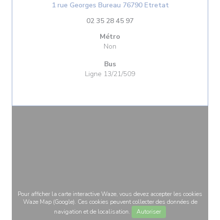
((ouvre une nouv
1 rue Georges Bureau 76790 Etretat
02 35 28 45 97
Métro
Non
Bus
Ligne 13/21/509
Pour afficher la carte interactive Waze, vous devez accepter les cookies
Waze Map (Google). Ces cookies peuvent collecter des données de
navigation et de localisation.
Autoriser