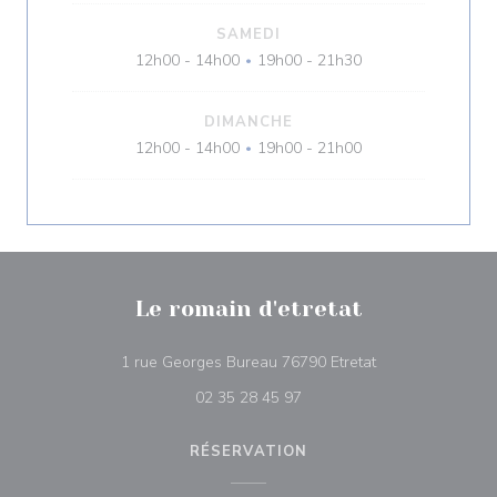
SAMEDI
12h00 - 14h00
19h00 - 21h30
•
DIMANCHE
12h00 - 14h00
19h00 - 21h00
•
Le romain d'etretat
((ouvre une nouve
1 rue Georges Bureau 76790 Etretat
02 35 28 45 97
RÉSERVATION