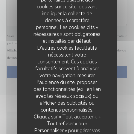
cookies sur ce site, pouvant
impliquer la collecte de
données à caractère
personnel. Les cookies dits «
nécessaires » sont obligatoires
Selon l'article L.223-2 du code de la consommation, il est rappelé que le consommateur
et installés par défaut.
peut user de son droit à s'inscrire sur la liste d'opposition au démarchage
D'autres cookies facultatifs
téléphonique Bloctel :
bloctel.gouv.fr
. Pour plus d'informations sur le traitement de vos
nécessitent votre
données, consultez notre
politique de confidentialité
.
consentement. Ces cookies
facultatifs servent à analyser
votre navigation, mesurer
l'audience du site, proposer
des fonctionnalités (ex : en lien
avec les réseaux sociaux) ou
afficher des publicités ou
contenus personnalisés.
Cliquez sur « Tout accepter », «
Tout refuser » ou «
INFOS PRATIQUES
Personnaliser » pour gérer vos