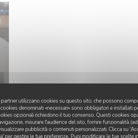
uoi partner utilizzano cookies su questo sito, che possono compo
 I cookies denominati «necessari» sono obbligatori e installati 
PHOTOS
cookies opzionali richiedono il tuo consenso. Questi cookies o
avigazione, misurare l'audience del sito, fornire funzionalità (a
isualizzare pubblicità o contenuti personalizzati. Clicca su 'Acce
za' per gestire le tue preferenze. Puoi modificare le tue scelte