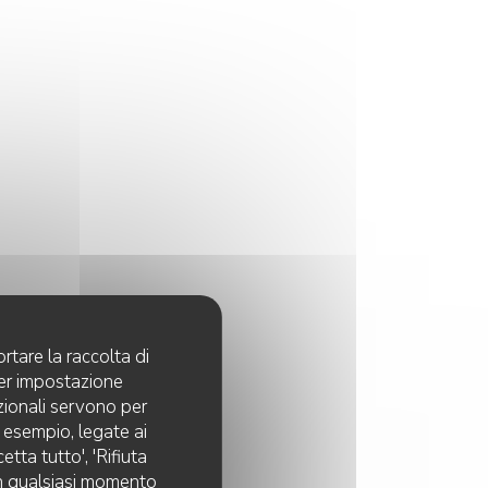
rtare la raccolta di
per impostazione
pzionali servono per
d esempio, legate ai
tta tutto', 'Rifiuta
 in qualsiasi momento