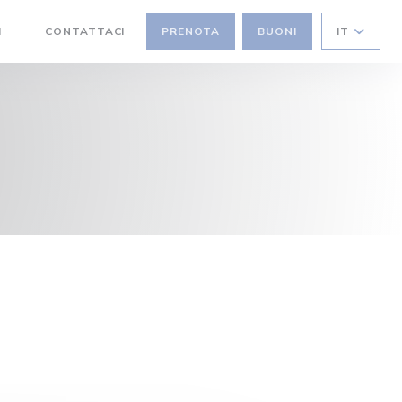
I
CONTATTACI
PRENOTA
BUONI
IT
((APRE UNA NUOVA FINESTRA))