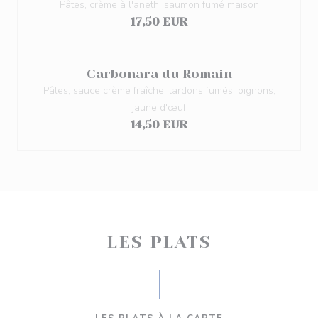
Pâtes, crème à l'aneth, saumon fumé maison
17,50 EUR
Carbonara du Romain
Pâtes, sauce crème fraîche, lardons fumés, oignons,
jaune d'œuf
14,50 EUR
LES PLATS