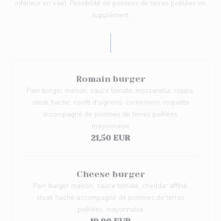
inférieur en vae). Possibilité de pommes de terres poêlées en
supplément.
Romain burger
Pain burger maison, sauce tomate, mozzarella, coppa,
steak haché, confit d'oignons, cornichons, roquette
accompagné de pommes de terres poêlées,
mayonnaise
21,50 EUR
Cheese burger
Pain burger maison, sauce tomate, cheddar affiné,
steak haché accompagné de pommes de terres
poêlées, mayonnaise