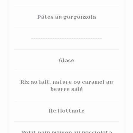
Pâtes au gorgonzola
------------------------------
Glace
Riz au lait, nature ou caramel au
beurre salé
Ile flottante
Petit pain maison au nocciolata