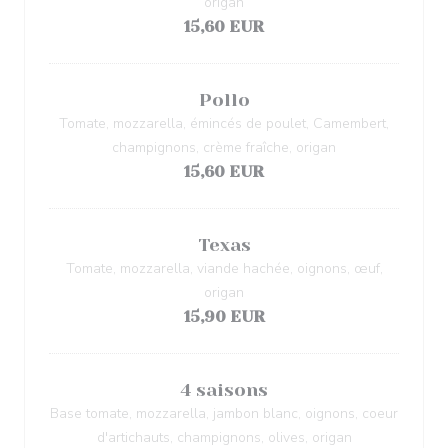
origan
15,60 EUR
Pollo
Tomate, mozzarella, émincés de poulet, Camembert,
champignons, crème fraîche, origan
15,60 EUR
Texas
Tomate, mozzarella, viande hachée, oignons, œuf,
origan
15,90 EUR
4 saisons
Base tomate, mozzarella, jambon blanc, oignons, coeur
d'artichauts, champignons, olives, origan