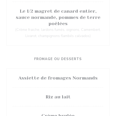
Le 1/2 magret de canard entier,
sauce normande, pommes de terre
poêlées
(Crème fraiche, lardons fumés, oignons, Camembert,
Livarot, champignons flambés calvados)
FROMAGE OU DESSERTS
Assiette de fromages Normands
Riz au lait
Crème brulée