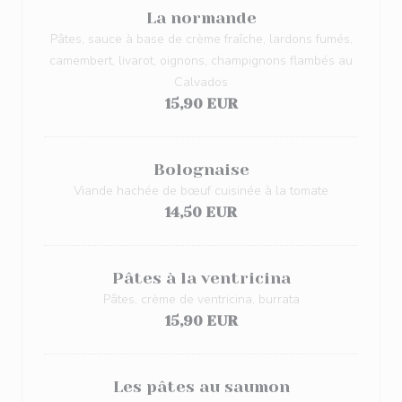
La normande
Pâtes, sauce à base de crème fraîche, lardons fumés,
camembert, livarot, oignons, champignons flambés au
Calvados
15,90 EUR
Bolognaise
Viande hachée de bœuf cuisinée à la tomate
14,50 EUR
Pâtes à la ventricina
Pâtes, crème de ventricina, burrata
15,90 EUR
Les pâtes au saumon