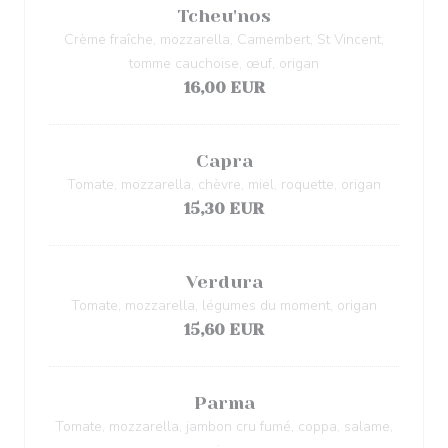
Tcheu'nos
Crème fraîche, mozzarella, Camembert, St Vincent,
tomme cauchoise, œuf, origan
16,00 EUR
Capra
Tomate, mozzarella, chèvre, miel, roquette, origan
15,30 EUR
Verdura
Tomate, mozzarella, légumes du moment, origan
15,60 EUR
Parma
Tomate, mozzarella, jambon cru fumé, coppa, salame,