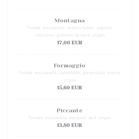
Montagna
Tomate, mozzarella, lardons fumés, oignons,
reblochon, pommes de terre, origan
17,00 EUR
Formaggio
Tomate, mozzarella, camembert, gorgonzola, chèvre,
origan
15,60 EUR
Piccante
Tomate, mozzarella, merguez, œuf, origan
13,80 EUR