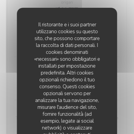
origan
15,30 EUR
Il ristorante e i suoi partner
utilizzano cookies su questo
Volcano
sito, che possono comportare
Tomate, mozzarella, salami piccante, origan
la raccolta di dati personali. I
13,60 EUR
cookies denominati
«necessari» sono obbligatori e
installati per impostazione
Carne
predefinita. Altri cookies
Tomate, mozzarella, merguez, chorizo, viande hachée,
opzionali richiedono il tuo
origan
consenso. Questi cookies
15,90 EUR
opzionali servono per
analizzare la tua navigazione,
misurare l'audience del sito,
Norman
fornire funzionalità (ad
Tomate, mozzarella, lardons fumés, camembert, crème
esempio, legate ai social
fraîche, origan
network) o visualizzare
15,60 EUR