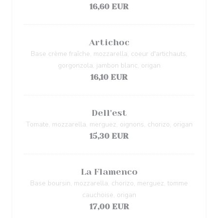
16,60 EUR
Artichoc
Base crème fraîche, mozzarella, coeur d'artichauts,
gorgonzola, jambon blanc, origan
16,10 EUR
Dell'est
Tomate, mozzarella, merguez, oignons, chorizo, origan
15,30 EUR
La Flamenco
Base boursin, mozzarella, chorizo, merguez, tomme
cauchoise, origan
17,00 EUR