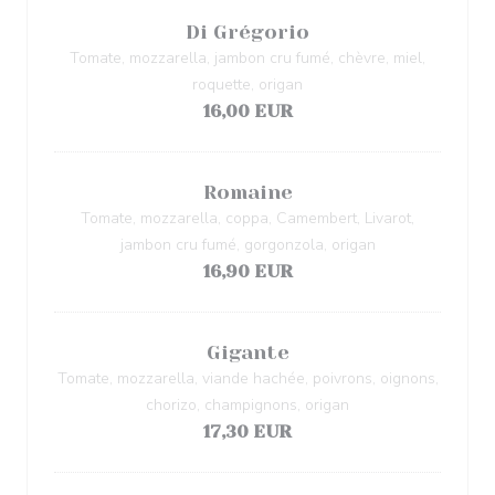
Di Grégorio
Tomate, mozzarella, jambon cru fumé, chèvre, miel,
roquette, origan
16,00 EUR
Romaine
Tomate, mozzarella, coppa, Camembert, Livarot,
jambon cru fumé, gorgonzola, origan
16,90 EUR
Gigante
Tomate, mozzarella, viande hachée, poivrons, oignons,
chorizo, champignons, origan
17,30 EUR