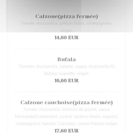
Calzone(pizza fermée)
Tomate, mozzarella, jambon blanc, champignons,
origan
14,60 EUR
Bufala
Tomates, mozzarella, salame, coppa, mozzarella Di
Bufala, roquette, origan
16,60 EUR
Calzone cauchoise(pizza fermée)
Tomate, mozzarella, émincés de poulet, sauce
Normande(Camembert, Livarot, lardons fumés, oignons,
champignons flambés Calvados, crème fraîche) origan
17,60 EUR