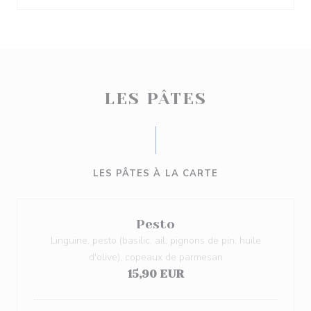
LES PÂTES
LES PÂTES À LA CARTE
Pesto
Linguine, pesto (basilic, ail, pignons de pin, huile
d'olive), copeaux de parmesan
15,90 EUR