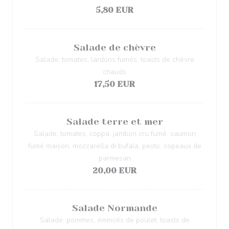
5,80 EUR
Salade de chèvre
Salade, tomates, lardons fumés, toasts de chèvre
chauds
17,50 EUR
Salade terre et mer
Salade, tomates, coppa, jambon cru fumé, saumon
fumé maison, mozzarella di bufala, pesto, copeaux de
parmesan
20,00 EUR
Salade Normande
Salade, pommes, émincés de poulet, toasts de