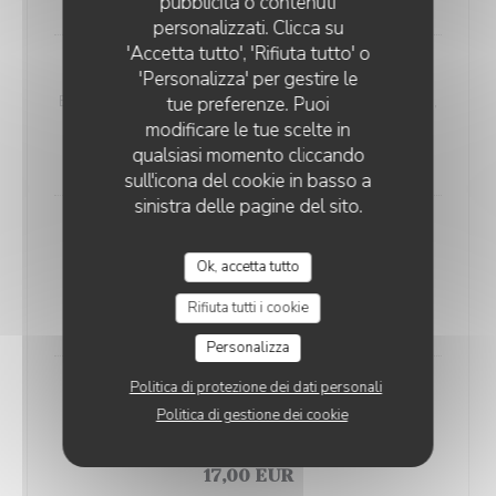
pubblicità o contenuti
personalizzati. Clicca su
'Accetta tutto', 'Rifiuta tutto' o
Lupin
'Personalizza' per gestire le
Base crème, mozzarella, émincés poulet, champignon,
tue preferenze. Puoi
modificare le tue scelte in
livarot, origan
qualsiasi momento cliccando
16,30 EUR
sull'icona del cookie in basso a
sinistra delle pagine del sito.
Margarita façon Romain
Tomate, mozzarella Di Bufala, roquette, copeaux de
Ok, accetta tutto
parmesan, origan
Rifiuta tutti i cookie
14,60 EUR
Personalizza
Politica di protezione dei dati personali
Océane
Politica di gestione dei cookie
Crème fraîche, mozzarella, saumon fumé maison,
origan
17,00 EUR