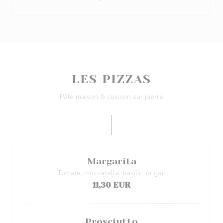
LES PIZZAS
Pâte maison & cuisson sur pierre
Margarita
Tomate, mozzarella, basilic, origan
11,30 EUR
Prosciutto