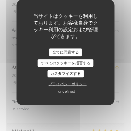
2026-06-26
- 20:30 - ゲスト 2
サービス
:
5
/5
雰囲気
:
5
/5
メニュー
:
5
/5
品質-価格
:
5
/5
当サイトはクッキーを利用し
ております。お客様自身でク
ッキー利用の設定および管理
Équilibre des goûts, hardiesse des mélanges, subtilité des
ができます。
textures. Le bel ami, c’est du GRAND art, en toute
simplicité. On ne peut pas rêver meilleur moment.
全てに同意する
すべてのクッキーを拒否する
Aurélien
L
カスタマイズする
2026-06-27
- 19:15 - ゲスト 3
サービス
:
3
/5
雰囲気
:
3
/5
メニュー
:
4
/5
品質-価格
:
3
/5
プライバシーポリシー
undefined
Pizzeria simple. De l’attente pour la prise de commande et
le service