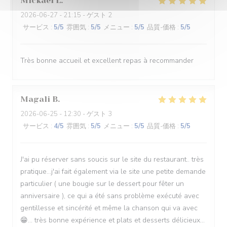
Mickael
L
2026-06-27
- 21:15 - ゲスト 2
サービス
:
5
/5
雰囲気
:
5
/5
メニュー
:
5
/5
品質-価格
:
5
/5
Très bonne accueil et excellent repas à recommander
Magali
B
2026-06-25
- 12:30 - ゲスト 3
サービス
:
4
/5
雰囲気
:
5
/5
メニュー
:
5
/5
品質-価格
:
5
/5
J'ai pu réserver sans soucis sur le site du restaurant.. très
pratique...j'ai fait également via le site une petite demande
particulier ( une bougie sur le dessert pour fêter un
anniversaire ), ce qui a été sans problème exécuté avec
gentillesse et sincérité et même la chanson qui va avec
😁... très bonne expérience et plats et desserts délicieux...