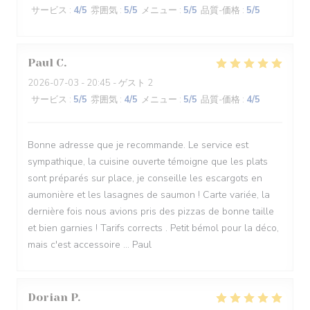
サービス
:
4
/5
雰囲気
:
5
/5
メニュー
:
5
/5
品質-価格
:
5
/5
Paul
C
2026-07-03
- 20:45 - ゲスト 2
サービス
:
5
/5
雰囲気
:
4
/5
メニュー
:
5
/5
品質-価格
:
4
/5
Bonne adresse que je recommande. Le service est
sympathique, la cuisine ouverte témoigne que les plats
sont préparés sur place, je conseille les escargots en
aumonière et les lasagnes de saumon ! Carte variée, la
dernière fois nous avions pris des pizzas de bonne taille
et bien garnies ! Tarifs corrects . Petit bémol pour la déco,
mais c'est accessoire ... Paul
Dorian
P