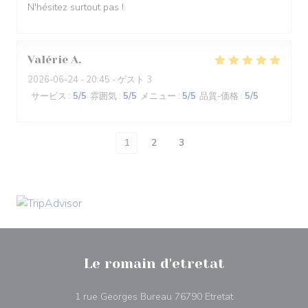
N'hésitez surtout pas !
Valérie
A
2026-06-24
- 20:45 - ゲスト 3
サービス
:
5
/5
雰囲気
:
5
/5
メニュー
:
5
/5
品質-価格
:
5
/5
1
2
3
Le romain d'etretat
((新しいウィンド
1 rue Georges Bureau 76790 Etretat