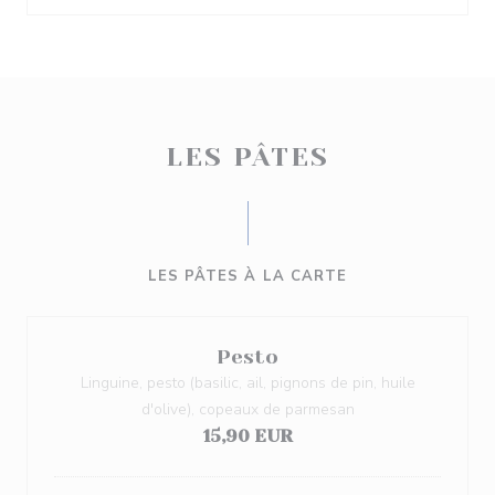
LES PÂTES
LES PÂTES À LA CARTE
Pesto
Linguine, pesto (basilic, ail, pignons de pin, huile
d'olive), copeaux de parmesan
15,90 EUR