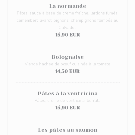
La normande
Pâtes, sauce à base de crème fraîche, lardons fumés,
camembert, livarot, oignons, champignons flambés au
Calvados
15,90 EUR
Bolognaise
Viande hachée de bœuf cuisinée à la tomate
14,50 EUR
Pâtes à la ventricina
Pâtes, crème de ventricina, burrata
15,90 EUR
Les pâtes au saumon