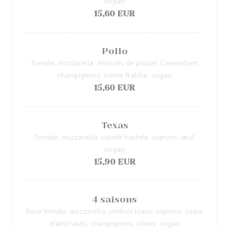
origan
15,60 EUR
Pollo
Tomate, mozzarella, émincés de poulet, Camembert,
champignons, crème fraîche, origan
15,60 EUR
Texas
Tomate, mozzarella, viande hachée, oignons, œuf,
origan
15,90 EUR
4 saisons
Base tomate, mozzarella, jambon blanc, oignons, coeur
d'artichauts, champignons, olives, origan