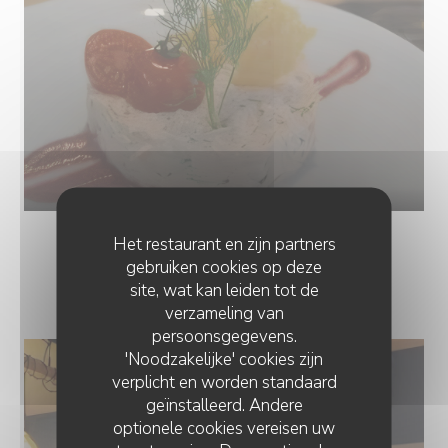
Het restaurant en zijn partners
gebruiken cookies op deze
PHOTOS
site, wat kan leiden tot de
verzameling van
persoonsgegevens.
'Noodzakelijke' cookies zijn
verplicht en worden standaard
geïnstalleerd. Andere
optionele cookies vereisen uw