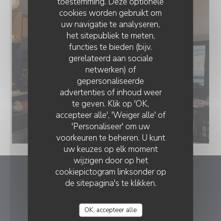
toestemming. Deze optionele
cookies worden gebruikt om
uw navigatie te analyseren,
het sitepubliek te meten,
functies te bieden (bijv.
gerelateerd aan sociale
netwerken) of
gepersonaliseerde
advertenties of inhoud weer
te geven. Klik op 'OK,
accepteer alle', 'Weiger alle' of
'Personaliseer' om uw
voorkeuren te beheren. U kunt
uw keuzes op elk moment
wijzigen door op het
cookiepictogram linksonder op
Le romain d'etretat
de sitepagina's te klikken.
((opent in een ni
1 rue Georges Bureau 76790 Etretat
OK, accepteer alle
02 35 28 45 97