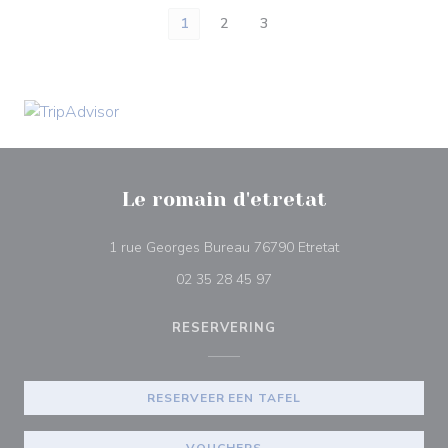
1
2
3
Le romain d'etretat
((opent in een ni
1 rue Georges Bureau 76790 Etretat
02 35 28 45 97
RESERVERING
RESERVEER EEN TAFEL