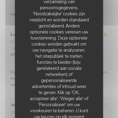
verzameling van
persoonsgegevens.
'Noodzakelijke' cookies zijn
Heel lekker gegeten en de bediening was geweldig ☺️
verplicht en worden standaard
geïnstalleerd. Andere
optionele cookies vereisen uw
Laure
W
toestemming. Deze optionele
2026-06-26
- 20:30 - Gasten 2
cookies worden gebruikt om
Service
:
5
/5
Atmosfeer
:
5
/5
Keuken
:
5
/5
Kwaliteit / Prijs
:
uw navigatie te analyseren,
5
/5
het sitepubliek te meten,
functies te bieden (bijv.
gerelateerd aan sociale
Équilibre des goûts, hardiesse des mélanges, subtilité des
netwerken) of
textures. Le bel ami, c’est du GRAND art, en toute
gepersonaliseerde
simplicité. On ne peut pas rêver meilleur moment.
advertenties of inhoud weer
te geven. Klik op 'OK,
accepteer alle', 'Weiger alle' of
'Personaliseer' om uw
Aurélien
L
voorkeuren te beheren. U kunt
2026-06-27
- 19:15 - Gasten 3
uw keuzes op elk moment