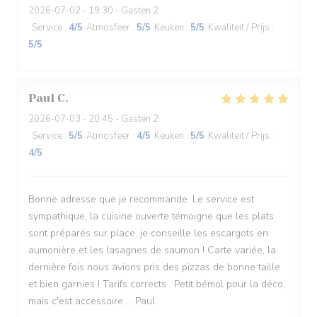
2026-07-02
- 19:30 - Gasten 2
Service
:
4
/5
Atmosfeer
:
5
/5
Keuken
:
5
/5
Kwaliteit / Prijs
:
5
/5
Paul
C
2026-07-03
- 20:45 - Gasten 2
Service
:
5
/5
Atmosfeer
:
4
/5
Keuken
:
5
/5
Kwaliteit / Prijs
:
4
/5
Bonne adresse que je recommande. Le service est
sympathique, la cuisine ouverte témoigne que les plats
sont préparés sur place, je conseille les escargots en
aumonière et les lasagnes de saumon ! Carte variée, la
dernière fois nous avions pris des pizzas de bonne taille
et bien garnies ! Tarifs corrects . Petit bémol pour la déco,
mais c'est accessoire ... Paul