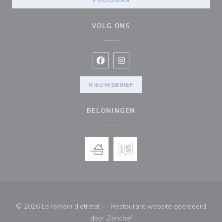
VOUCHERS
VOLG ONS
Facebook ((opent in een nieuw vens
Instagram ((opent in een nieu
NIEUWSBRIEF
BELONINGEN
© 2026 Le romain d'etretat — Restaurant website gecreëerd
((opent in een nieuw venster
door
Zenchef