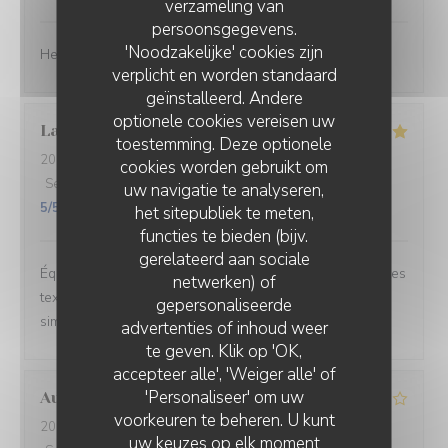
verzameling van
persoonsgegevens.
'Noodzakelijke' cookies zijn
Heel lekker gegeten en de bediening was geweldig ☺️
verplicht en worden standaard
geïnstalleerd. Andere
optionele cookies vereisen uw
Laure
W
toestemming. Deze optionele
2026-06-26
- 20:30 - Gasten 2
cookies worden gebruikt om
Service
:
5
/5
Atmosfeer
:
5
/5
Keuken
:
5
/5
Kwaliteit / Prijs
:
uw navigatie te analyseren,
5
/5
het sitepubliek te meten,
functies te bieden (bijv.
gerelateerd aan sociale
Équilibre des goûts, hardiesse des mélanges, subtilité des
netwerken) of
textures. Le bel ami, c’est du GRAND art, en toute
gepersonaliseerde
simplicité. On ne peut pas rêver meilleur moment.
advertenties of inhoud weer
te geven. Klik op 'OK,
accepteer alle', 'Weiger alle' of
'Personaliseer' om uw
Aurélien
L
voorkeuren te beheren. U kunt
2026-06-27
- 19:15 - Gasten 3
uw keuzes op elk moment