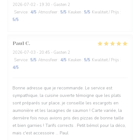
2026-07-02
- 19:30 - Gasten 2
Service
:
4
/5
Atmosfeer
:
5
/5
Keuken
:
5
/5
Kwaliteit / Prijs
:
5
/5
Paul
C
2026-07-03
- 20:45 - Gasten 2
Service
:
5
/5
Atmosfeer
:
4
/5
Keuken
:
5
/5
Kwaliteit / Prijs
:
4
/5
Bonne adresse que je recommande. Le service est
sympathique, la cuisine ouverte témoigne que les plats
sont préparés sur place, je conseille les escargots en
aumonière et les lasagnes de saumon ! Carte variée, la
dernière fois nous avions pris des pizzas de bonne taille
et bien garnies ! Tarifs corrects . Petit bémol pour la déco,
mais c'est accessoire ... Paul