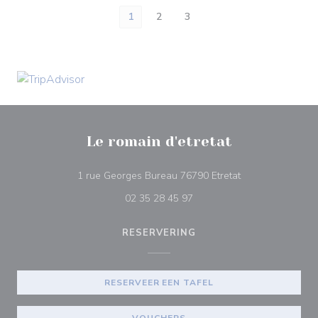
1
2
3
Le romain d'etretat
((opent in een ni
1 rue Georges Bureau 76790 Etretat
02 35 28 45 97
RESERVERING
RESERVEER EEN TAFEL