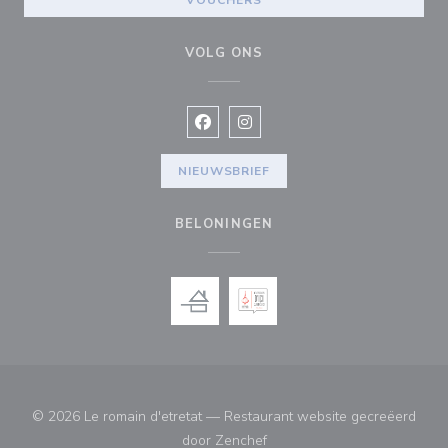
VOUCHERS
VOLG ONS
Facebook ((opent in een nieuw vens
Instagram ((opent in een nieu
NIEUWSBRIEF
BELONINGEN
© 2026 Le romain d'etretat — Restaurant website gecreëerd
((opent in een nieuw venster
door
Zenchef