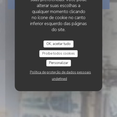
RESERVAR UMA MESA
alterar suas escolhas a
qualquer momento clicando
no ícone de cookie no canto
inferior esquerdo das páginas
do site.
OK, aceitar tudo
Proíbe todos cookies
Personalizar
Política de proteção de dados pessoais
undefined