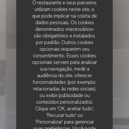
O restaurante e seus parceiros
utilizam cookies neste site, o
que pode implicar na coleta de
dados pessoais. Os cookies
denominados «necessários»
são obrigatórios e instalados
por padrão. Outros cookies
opcionais requerem seu
consentimento. Esses cookies
opcionais servem para analisar
sua navegação, medir a
audiência do site, oferecer
funcionalidades (por exemplo,
relacionadas às redes sociais)
ou exibir publicidade ou
•
ETRETAT
conteúdos personalizados.
Clique em 'OK, aceitar tudo',
Le romain d'etretat
'Recusar tudo' ou
'Personalizar' para gerenciar
suas preferências. Você pode