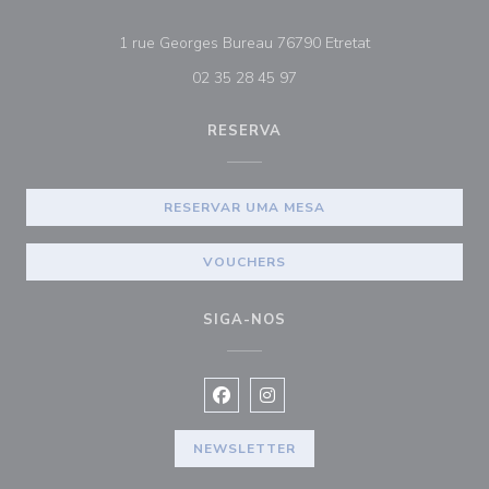
((abre numa nova
1 rue Georges Bureau 76790 Etretat
02 35 28 45 97
RESERVA
RESERVAR UMA MESA
VOUCHERS
SIGA-NOS
Facebook ((abre numa nova janela))
Instagram ((abre numa nova ja
NEWSLETTER