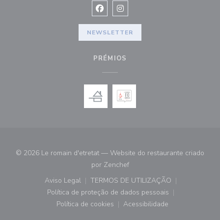
Facebook ((abre numa nova janela))
Instagram ((abre numa nova ja
NEWSLETTER
PRÉMIOS
© 2026 Le romain d'etretat — Website do restaurante criado
((abre numa nova janela))
por
Zenchef
Aviso Legal
TERMOS DE UTILIZAÇÃO
((abre numa nova janela))
((abre numa nova janela))
Política de proteção de dados pessoais
((abre numa nova janela))
Política de cookies
Acessibilidade
((abre numa nova janela))
((abre numa nova janela