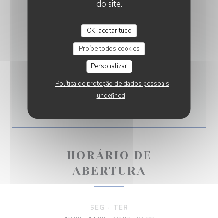
do site.
SERVIÇOS
Esplanada
OK, aceitar tudo
MÉTODOS DE PAGAMENTO
Proíbe todos cookies
Pagamento móvel, Sem contato, Apple Pay,
Personalizar
Pagamento sem contato, Eurocard/Mastercard,
Bancontact / Mister Cash, Maestro, Ticket
Política de proteção de dados pessoais
Restaurante, Cheque Sodexo, Cheques de férias,
undefined
Visa, Títulos de restaurante, Dinheiro, Cartão Azul
HORÁRIO DE
ABERTURA
SEG
-
TER