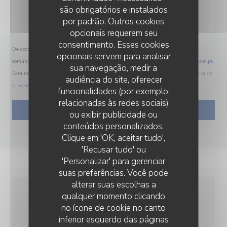
são obrigatórios e instalados
por padrão. Outros cookies
opcionais requerem seu
consentimento. Esses cookies
De acordo com a legislação de proteção de dados, tem o direito de se opor a
opcionais servem para analisar
comunicações de marketing. Pode registar-se na Lista Robinson através de
robinson.pt
.
sua navegação, medir a
Para mais informações sobre o tratamento dos seus dados, consulte a nossa
política de
audiência do site, oferecer
privacidade
.
funcionalidades (por exemplo,
relacionadas às redes sociais)
ou exibir publicidade ou
conteúdos personalizados.
Clique em 'OK, aceitar tudo',
'Recusar tudo' ou
'Personalizar' para gerenciar
suas preferências. Você pode
alterar suas escolhas a
qualquer momento clicando
INFORMAÇÕES GERAIS
no ícone de cookie no canto
inferior esquerdo das páginas