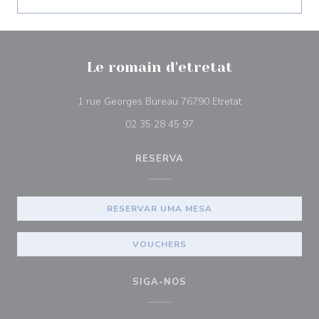
Le romain d'etretat
((abre numa nova
1 rue Georges Bureau 76790 Etretat
02 35 28 45 97
RESERVA
RESERVAR UMA MESA
VOUCHERS
SIGA-NOS