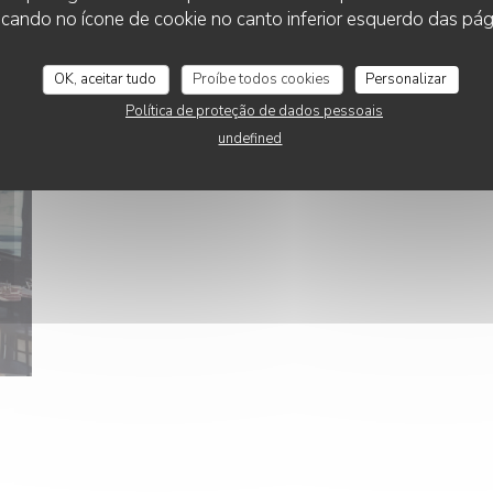
cando no ícone de cookie no canto inferior esquerdo das pági
OK, aceitar tudo
Proíbe todos cookies
Personalizar
Política de proteção de dados pessoais
undefined