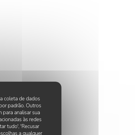
 na coleta de dados
 por padrão. Outros
 para analisar sua
lacionadas às redes
ar tudo', 'Recusar
 escolhas a qualquer