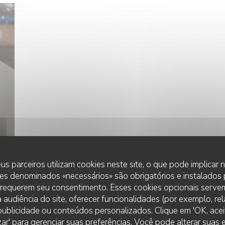
us parceiros utilizam cookies neste site, o que pode implicar
es denominados «necessários» são obrigatórios e instalados
PHOTOS
 requerem seu consentimento. Esses cookies opcionais servem
 audiência do site, oferecer funcionalidades (por exemplo, re
r publicidade ou conteúdos personalizados. Clique em 'OK, aceit
zar' para gerenciar suas preferências. Você pode alterar suas