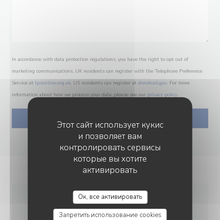
In accordance with data protection regulations, you have the right to opt out of
marketing communications. UK residents can register with the Telephone Preference
Service at
tpsonline.org.uk
. US residents can register at
donotcall.gov
. For more
information about how we process your data, please see our
privacy policy
.
Этот сайт использует кукис
и позволяет вам
контролировать сервисы
которые вы хотите
активировать
Ок, все активировать
ОБЩАЯ
Запретить использование cookies