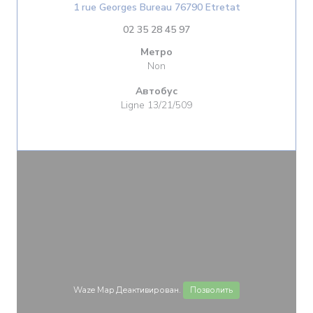
((открывается 
1 rue Georges Bureau 76790 Etretat
02 35 28 45 97
Метро
Non
Автобус
Ligne 13/21/509
Waze Map Деактивирован.
Позволить