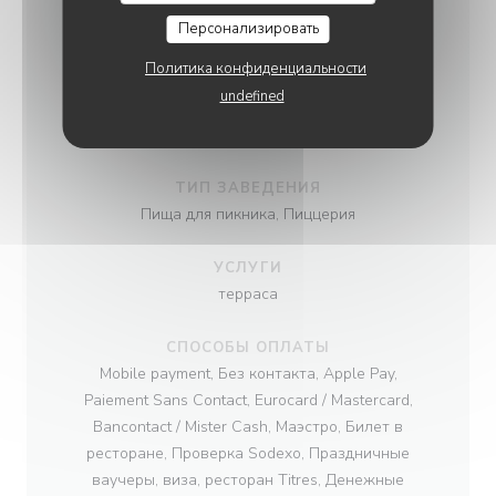
ИНФОРМАЦИЯ
Персонализировать
Политика конфиденциальности
КУХНЯ
undefined
Региональная кухня, Пицца, Итальянские
влияния, Французский
ТИП ЗАВЕДЕНИЯ
Пища для пикника, Пиццерия
УСЛУГИ
терраса
СПОСОБЫ ОПЛАТЫ
Mobile payment, Без контакта, Apple Pay,
Paiement Sans Contact, Eurocard / Mastercard,
Bancontact / Mister Cash, Маэстро, Билет в
ресторане, Проверка Sodexo, Праздничные
ваучеры, виза, ресторан Titres, Денежные