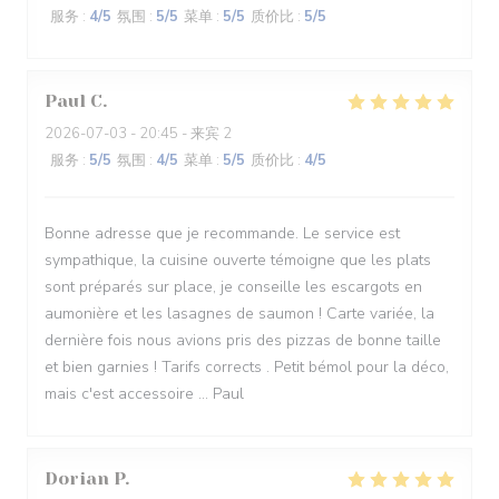
服务
:
4
/5
氛围
:
5
/5
菜单
:
5
/5
质价比
:
5
/5
Paul
C
2026-07-03
- 20:45 - 来宾 2
服务
:
5
/5
氛围
:
4
/5
菜单
:
5
/5
质价比
:
4
/5
Bonne adresse que je recommande. Le service est
sympathique, la cuisine ouverte témoigne que les plats
sont préparés sur place, je conseille les escargots en
aumonière et les lasagnes de saumon ! Carte variée, la
dernière fois nous avions pris des pizzas de bonne taille
et bien garnies ! Tarifs corrects . Petit bémol pour la déco,
mais c'est accessoire ... Paul
Dorian
P