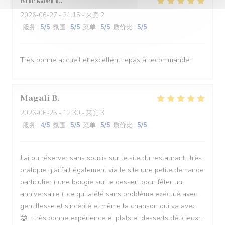
Mickael
L
2026-06-27
- 21:15 - 来宾 2
服务
:
5
/5
氛围
:
5
/5
菜单
:
5
/5
质价比
:
5
/5
Très bonne accueil et excellent repas à recommander
Magali
B
2026-06-25
- 12:30 - 来宾 3
服务
:
4
/5
氛围
:
5
/5
菜单
:
5
/5
质价比
:
5
/5
J'ai pu réserver sans soucis sur le site du restaurant.. très
pratique...j'ai fait également via le site une petite demande
particulier ( une bougie sur le dessert pour fêter un
anniversaire ), ce qui a été sans problème exécuté avec
gentillesse et sincérité et même la chanson qui va avec
😁... très bonne expérience et plats et desserts délicieux...