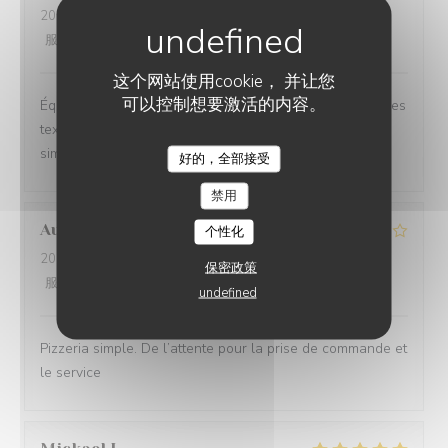
2026-06-26
- 20:30 - 来宾 2
服务
:
5
/5
氛围
:
5
/5
菜单
:
5
/5
质价比
:
5
/5
这个网站使用cookie， 并让您
可以控制想要激活的内容。
Équilibre des goûts, hardiesse des mélanges, subtilité des
textures. Le bel ami, c’est du GRAND art, en toute
simplicité. On ne peut pas rêver meilleur moment.
好的，全部接受
禁用
Aurélien
L
个性化
2026-06-27
- 19:15 - 来宾 3
保密政策
服务
:
3
/5
氛围
:
3
/5
菜单
:
4
/5
质价比
:
3
/5
undefined
Pizzeria simple. De l’attente pour la prise de commande et
le service