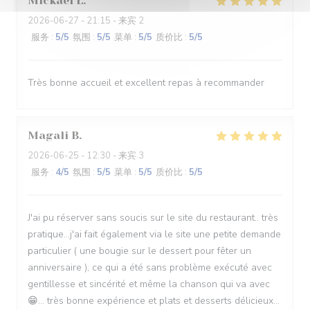
Mickael
L
2026-06-27
- 21:15 - 来宾 2
服务
:
5
/5
氛围
:
5
/5
菜单
:
5
/5
质价比
:
5
/5
Très bonne accueil et excellent repas à recommander
Magali
B
2026-06-25
- 12:30 - 来宾 3
服务
:
4
/5
氛围
:
5
/5
菜单
:
5
/5
质价比
:
5
/5
J'ai pu réserver sans soucis sur le site du restaurant.. très
pratique...j'ai fait également via le site une petite demande
particulier ( une bougie sur le dessert pour fêter un
anniversaire ), ce qui a été sans problème exécuté avec
gentillesse et sincérité et même la chanson qui va avec
😁... très bonne expérience et plats et desserts délicieux...