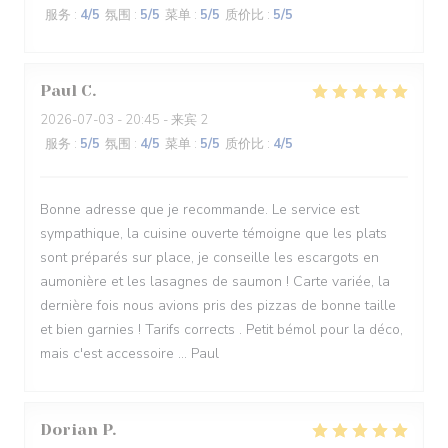
服务
:
4
/5
氛围
:
5
/5
菜单
:
5
/5
质价比
:
5
/5
Paul
C
2026-07-03
- 20:45 - 来宾 2
服务
:
5
/5
氛围
:
4
/5
菜单
:
5
/5
质价比
:
4
/5
Bonne adresse que je recommande. Le service est
sympathique, la cuisine ouverte témoigne que les plats
sont préparés sur place, je conseille les escargots en
aumonière et les lasagnes de saumon ! Carte variée, la
dernière fois nous avions pris des pizzas de bonne taille
et bien garnies ! Tarifs corrects . Petit bémol pour la déco,
mais c'est accessoire ... Paul
Dorian
P