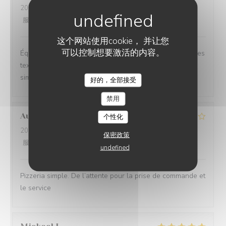
2026-06-26
- 20:30 - 来宾 2
服务
:
5
/5
氛围
:
5
/5
菜单
:
5
/5
质价比
:
5
/5
这个网站使用cookie， 并让您
可以控制想要激活的内容。
Équilibre des goûts, hardiesse des mélanges, subtilité des
textures. Le bel ami, c’est du GRAND art, en toute
simplicité. On ne peut pas rêver meilleur moment.
好的，全部接受
禁用
Aurélien
L
个性化
2026-06-27
- 19:15 - 来宾 3
保密政策
服务
:
3
/5
氛围
:
3
/5
菜单
:
4
/5
质价比
:
3
/5
undefined
Pizzeria simple. De l’attente pour la prise de commande et
le service