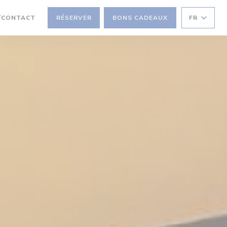
NE NOUVELLE FENÊTRE))
/CONTACT
RÉSERVER
BONS CADEAUX
FR