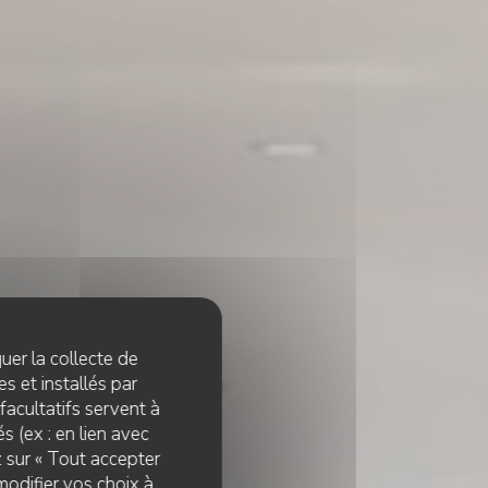
quer la collecte de
s et installés par
facultatifs servent à
s (ex : en lien avec
z sur « Tout accepter
modifier vos choix à