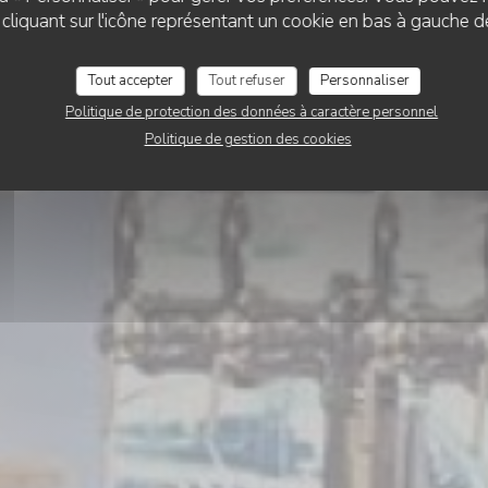
Le romain d'etreta
liquant sur l'icône représentant un cookie en bas à gauche d
Tout accepter
Tout refuser
Personnaliser
RÉSERVER
Politique de protection des données à caractère personnel
Politique de gestion des cookies