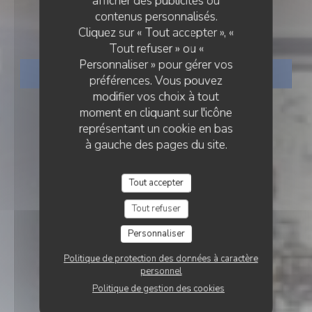
afficher des publicités ou
contenus personnalisés.
Le romain d'etretat
Cliquez sur « Tout accepter », «
Tout refuser » ou «
Personnaliser » pour gérer vos
RÉSERVER
préférences. Vous pouvez
modifier vos choix à tout
moment en cliquant sur l'icône
représentant un cookie en bas
à gauche des pages du site.
Tout accepter
Tout refuser
Personnaliser
Politique de protection des données à caractère
personnel
Politique de gestion des cookies