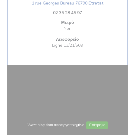
((ανοίγει σε ν
1 rue Georges Bureau 76790 Etretat
02 35 28 45 97
Μετρό
Non
Λεωφορείο
Ligne 13/21/509
Waze Map είναι απενεργοποιημένο.
Επέτρεψε