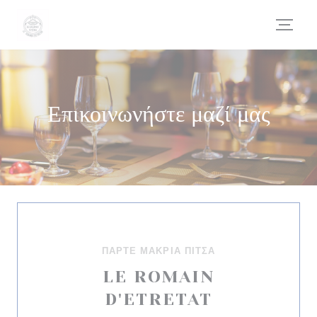
Πίνακας διαχείρισης "Μπισκότων" (Cookies)
Επικοινωνήστε μαζί μας
ΠΆΡΤΕ ΜΑΚΡΙΆ ΠΊΤΣΑ
LE ROMAIN
D'ETRETAT