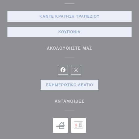
ΚΆΝΤΕ ΚΡΆΤΗΣΗ ΤΡΑΠΕΖΙΟΎ
ΚΟΥΠΌΝΙΑ
ΑΚΟΛΟΥΘΉΣΤΕ ΜΑΣ
Facebook ((ανοίγει σε νέο παράθυρ
Instagram ((ανοίγει σε νέο π
ΕΝΗΜΕΡΩΤΙΚΌ ΔΕΛΤΊΟ
ΑΝΤΑΜΟΙΒΈΣ