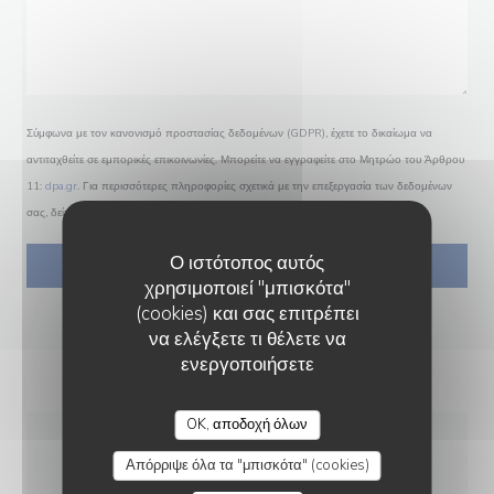
Σύμφωνα με τον κανονισμό προστασίας δεδομένων (GDPR), έχετε το δικαίωμα να
αντιταχθείτε σε εμπορικές επικοινωνίες. Μπορείτε να εγγραφείτε στο Μητρώο του Άρθρου
11:
dpa.gr
. Για περισσότερες πληροφορίες σχετικά με την επεξεργασία των δεδομένων
σας, δείτε την
πολιτική απορρήτου
.
Ο ιστότοπος αυτός
χρησιμοποιεί "μπισκότα"
(cookies) και σας επιτρέπει
να ελέγξετε τι θέλετε να
ενεργοποιήσετε
OK, αποδοχή όλων
Απόρριψε όλα τα "μπισκότα" (cookies)
ΓΕΝΙΚΈΣ ΠΛΗΡΟΦΟΡΊΕΣ