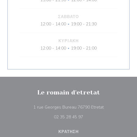
•
ΣΆΒΒΑΤΟ
12:00 - 14:00
19:00 - 21:30
•
ΚΥΡΙΑΚΉ
12:00 - 14:00
19:00 - 21:00
•
Le romain d'etretat
((ανοίγει σε νέο 
1 rue Georges Bureau 76790 Etretat
02 35 28 45 97
ΚΡΆΤΗΣΗ