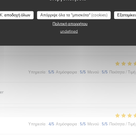
K, αποδοχή όλων
Απόρριψε όλα τα "μπισκότα" (cookies)
Εξατομίκε
Υπηρεσία
:
3
/5
Ατμόσφαιρα
:
3
/5
Μενού
:
4
/5
Ποιότητα / Τιμή
Πολιτική απορρήτου
undefined
nde et le service
Υπηρεσία
:
5
/5
Ατμόσφαιρα
:
5
/5
Μενού
:
5
/5
Ποιότητα / Τιμή
er
Υπηρεσία
:
4
/5
Ατμόσφαιρα
:
5
/5
Μενού
:
5
/5
Ποιότητα / Τιμή