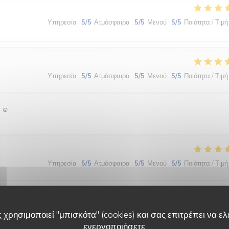
Υπηρεσία
:
5
/5
Ατμόσφαιρα
:
5
/5
Μενού
:
5
/5
Ποιότητα / Τιμή
Υπηρεσία
:
5
/5
Ατμόσφαιρα
:
5
/5
Μενού
:
5
/5
Ποιότητα / Τιμή
 ☺️
Υπηρεσία
:
5
/5
Ατμόσφαιρα
:
5
/5
Μενού
:
5
/5
Ποιότητα / Τιμή
é des textures. Le bel ami, c’est du GRAND art, en toute simplicité. On 
 χρησιμοποιεί "μπισκότα" (cookies) και σας επιτρέπει να ελέ
ενεργοποιήσετε