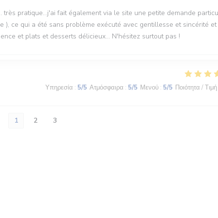
. très pratique...j'ai fait également via le site une petite demande particu
e ), ce qui a été sans problème exécuté avec gentillesse et sincérité et
ce et plats et desserts délicieux... N'hésitez surtout pas !
Υπηρεσία
:
5
/5
Ατμόσφαιρα
:
5
/5
Μενού
:
5
/5
Ποιότητα / Τιμή
1
2
3