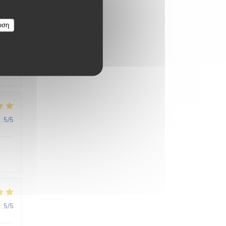
υση
:
3
/5
:
5
/5
:
5
/5