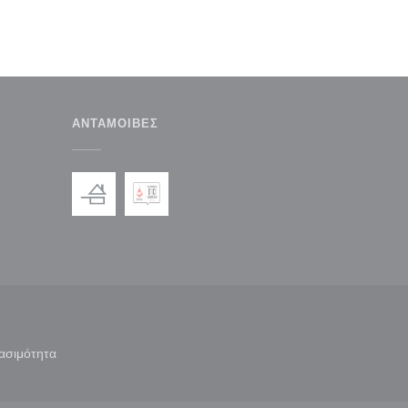
ΑΝΤΑΜΟΙΒΈΣ
παράθυρο))
ε νέο παράθυρο))
ασιμότητα
άθυρο))
((ανοίγει σε νέο παράθυρο))