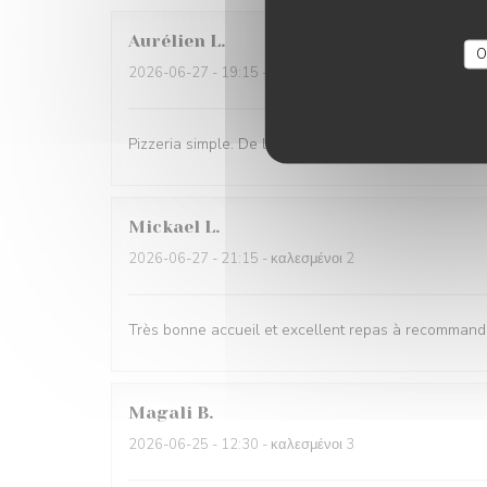
Aurélien
L
O
2026-06-27
- 19:15 - καλεσμένοι 3
Pizzeria simple. De l’attente pour la prise de comma
Mickael
L
2026-06-27
- 21:15 - καλεσμένοι 2
Très bonne accueil et excellent repas à recommand
Magali
B
2026-06-25
- 12:30 - καλεσμένοι 3