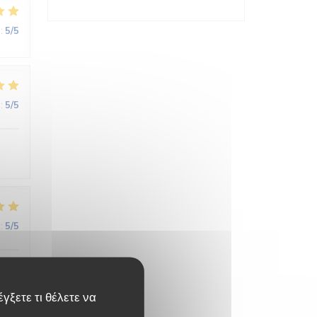
:
5
/5
:
5
/5
:
5
/5
ne
γξετε τι θέλετε να