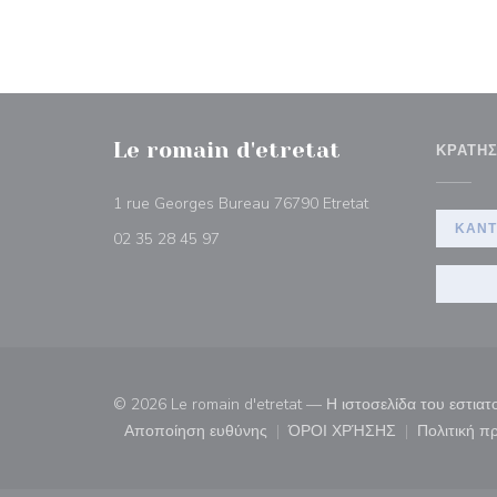
Le romain d'etretat
ΚΡΆΤΗ
((ανοίγει σε νέο π
1 rue Georges Bureau 76790 Etretat
ΚΆΝΤ
02 35 28 45 97
© 2026 Le romain d'etretat — Η ιστοσελίδα του εστι
Αποποίηση ευθύνης
ΌΡΟΙ ΧΡΉΣΗΣ
Πολιτική 
((ανοίγει σε νέο παράθυρο))
((ανοίγει σε νέο παρ