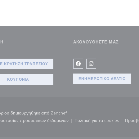
ΣΗ
ΑΚΟΛΟΥΘΉΣΤΕ ΜΑΣ
αράθυρο))
Ε ΚΡΆΤΗΣΗ ΤΡΑΠΕΖΙΟΎ
Facebook ((ανοίγει σε νέο 
Instagram ((ανοίγει σ
ΕΝΗΜΕΡΩΤΙΚΌ ΔΕΛΤΊΟ
ΚΟΥΠΌΝΙΑ
((ανοίγει σε νέο παράθυρο))
ατορίου δημιουργήθηκε από
Zenchef
προστασίας προσωπικών δεδομένων
Πολιτική για τα cookies
Προσβ
άθυρο))
((ανοίγει σε νέο παράθυρο))
((ανοίγει σε νέο παρ