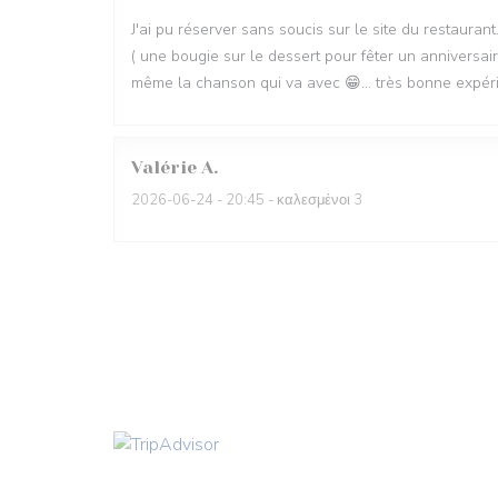
J'ai pu réserver sans soucis sur le site du restaurant.
( une bougie sur le dessert pour fêter un anniversair
même la chanson qui va avec 😁... très bonne expérien
Valérie
A
2026-06-24
- 20:45 - καλεσμένοι 3