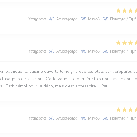
Υπηρεσία
:
4
/5
Ατμόσφαιρα
:
5
/5
Μενού
:
5
/5
Ποιότητα / Τιμή
Υπηρεσία
:
5
/5
Ατμόσφαιρα
:
4
/5
Μενού
:
5
/5
Ποιότητα / Τιμή
mpathique, la cuisine ouverte témoigne que les plats sont préparés s
s lasagnes de saumon ! Carte variée, la dernière fois nous avions pris 
s . Petit bémol pour la déco, mais c'est accessoire ... Paul
Υπηρεσία
:
5
/5
Ατμόσφαιρα
:
4
/5
Μενού
:
5
/5
Ποιότητα / Τιμή