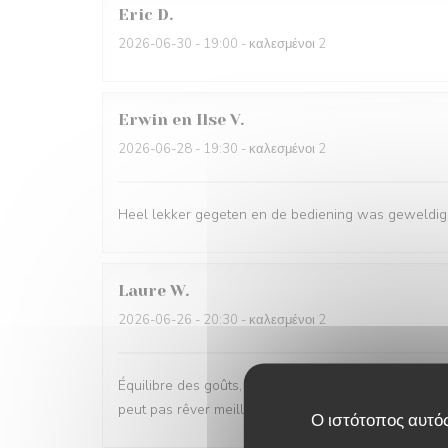
Eric
D
2026-06-30
- 19:00 - καλεσμένοι 2
Erwin en Ilse
V
2026-06-28
- 19:30 - καλεσμένοι 2
Heel lekker gegeten en de bediening was geweldig
Laure
W
2026-06-26
- 20:30 - καλεσμένοι 2
Équilibre des goûts, hardiesse des mélanges, subtilit
peut pas rêver meilleur moment.
Ο ιστότοπος αυτός