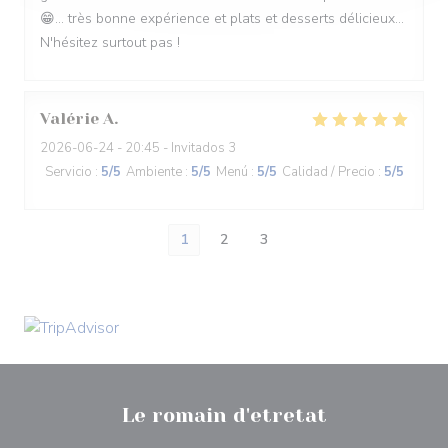
😁... très bonne expérience et plats et desserts délicieux...
N'hésitez surtout pas !
Valérie
A
2026-06-24
- 20:45 - Invitados 3
Servicio
:
5
/5
Ambiente
:
5
/5
Menú
:
5
/5
Calidad / Precio
:
5
/5
1
2
3
Le romain d'etretat