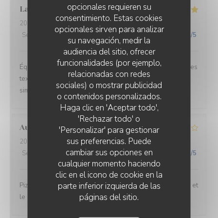
opcionales requieren su
Laure
W
consentimiento. Estas cookies
2026-06-26
- 20:30 - Invitados 2
opcionales sirven para analizar
Servicio
:
5
/5
Ambiente
:
5
/5
Menú
:
5
/5
Calidad / Precio
:
5
/5
su navegación, medir la
audiencia del sitio, ofrecer
funcionalidades (por ejemplo,
Équilibre des goûts, hardiesse des mélanges, subtilité des
relacionadas con redes
textures. Le bel ami, c’est du GRAND art, en toute
sociales) o mostrar publicidad
simplicité. On ne peut pas rêver meilleur moment.
o contenidos personalizados.
Haga clic en 'Aceptar todo',
'Rechazar todo' o
Aurélien
L
'Personalizar' para gestionar
sus preferencias. Puede
2026-06-27
- 19:15 - Invitados 3
cambiar sus opciones en
Servicio
:
3
/5
Ambiente
:
3
/5
Menú
:
4
/5
Calidad / Precio
:
3
/5
cualquier momento haciendo
clic en el icono de cookie en la
parte inferior izquierda de las
Pizzeria simple. De l’attente pour la prise de commande et
páginas del sitio.
le service