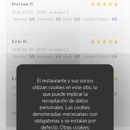
Dorian
P
2026-07-02
- 19:00 - Invitados 2
Servicio
:
5
/5
Ambiente
:
4
/5
Menú
:
5
/5
Calidad / Precio
:
4
/5
Eric
D
2026-06-30
- 19:00 - Invitados 2
Servicio
:
5
/5
Ambiente
:
5
/5
Menú
:
5
/5
Calidad / Precio
:
5
/5
Erwin en Ilse
V
El restaurante y sus socios
utilizan cookies en este sitio, lo
2026-06-28
- 19:30 - Invitados 2
que puede implicar la
Servicio
:
5
/5
Ambiente
:
5
/5
Menú
:
5
/5
Calidad / Precio
:
5
/5
recopilación de datos
personales. Las cookies
Heel lekker gegeten en de bediening was geweldig ☺️
denominadas «necesarias» son
obligatorias y se instalan por
defecto. Otras cookies