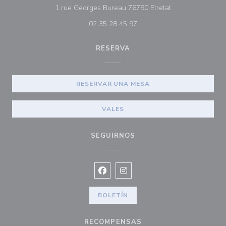
((abre en una nu
1 rue Georges Bureau 76790 Etretat
02 35 28 45 97
RESERVA
RESERVAR UNA MESA
VALES
SEGUIRNOS
Facebook ((abre en una nueva vent
Instagram ((abre en una nuev
BOLETÍN
RECOMPENSAS