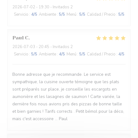
2026-07-02
- 19:30 - Invitados 2
Servicio
:
4
/5
Ambiente
:
5
/5
Menú
:
5
/5
Calidad / Precio
:
5
/5
Paul
C
2026-07-03
- 20:45 - Invitados 2
Servicio
:
5
/5
Ambiente
:
4
/5
Menú
:
5
/5
Calidad / Precio
:
4
/5
Bonne adresse que je recommande. Le service est
sympathique, la cuisine ouverte témoigne que les plats
sont préparés sur place, je conseille les escargots en
aumonière et les lasagnes de saumon ! Carte variée, la
dernière fois nous avions pris des pizzas de bonne taille
et bien garnies ! Tarifs corrects . Petit bémol pour la déco,
mais c'est accessoire ... Paul