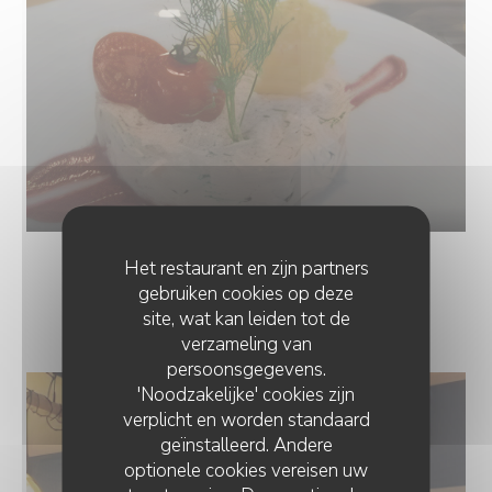
Het restaurant en zijn partners
gebruiken cookies op deze
PHOTOS
site, wat kan leiden tot de
verzameling van
persoonsgegevens.
'Noodzakelijke' cookies zijn
verplicht en worden standaard
geïnstalleerd. Andere
optionele cookies vereisen uw