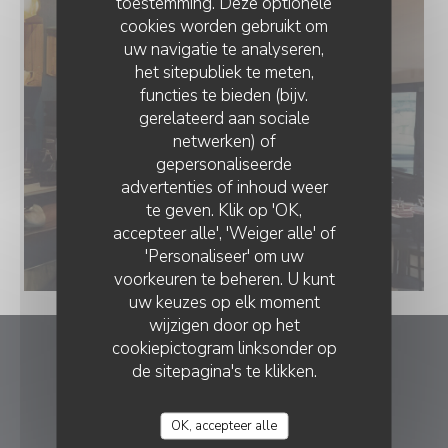
toestemming. Deze optionele
cookies worden gebruikt om
uw navigatie te analyseren,
het sitepubliek te meten,
functies te bieden (bijv.
gerelateerd aan sociale
netwerken) of
gepersonaliseerde
advertenties of inhoud weer
te geven. Klik op 'OK,
accepteer alle', 'Weiger alle' of
'Personaliseer' om uw
voorkeuren te beheren. U kunt
uw keuzes op elk moment
wijzigen door op het
cookiepictogram linksonder op
Le romain d'etretat
de sitepagina's te klikken.
((opent in een ni
1 rue Georges Bureau 76790 Etretat
OK, accepteer alle
02 35 28 45 97