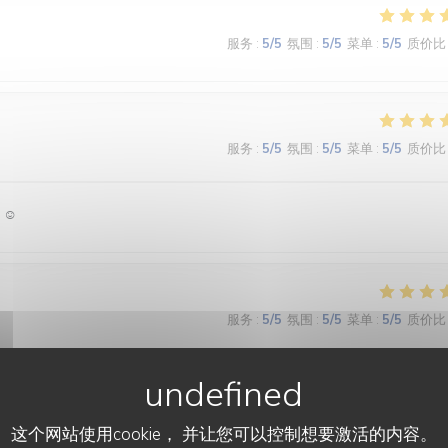
服务
:
5
/5
氛围
:
5
/5
菜单
:
5
/5
质价比
服务
:
5
/5
氛围
:
5
/5
菜单
:
5
/5
质价比
 ☺️
服务
:
5
/5
氛围
:
5
/5
菜单
:
5
/5
质价比
é des textures. Le bel ami, c’est du GRAND art, en toute simplicité. On 
这个网站使用cookie， 并让您可以控制想要激活的内容。