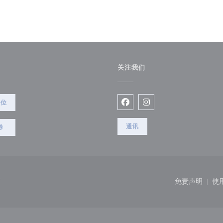
关注我们
餐位
Facebook ((在新窗口中打开)
Instagram ((在新窗口
通讯
券
((在新窗口中打开))
免责声明
使
((在新窗