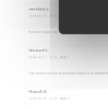
Aurélien
L
2026-06-27
- 19:15 - 来宾 3
Pizzeria simple. De l’attente pour la prise de comma
Mickael
L
2026-06-27
- 21:15 - 来宾 2
Très bonne accueil et excellent repas à recommand
Magali
B
2026-06-25
- 12:30 - 来宾 3