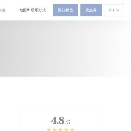
评论
地图和联系方式
预订餐位
优惠券
ZH
((在新窗口中打开))
4.8
/5