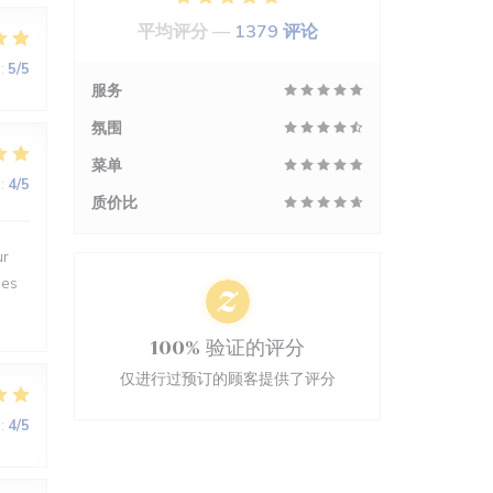
平均评分 —
1379 评论
:
5
/5
服务
氛围
菜单
:
4
/5
质价比
ur
des
100% 验证的评分
仅进行过预订的顾客提供了评分
:
4
/5