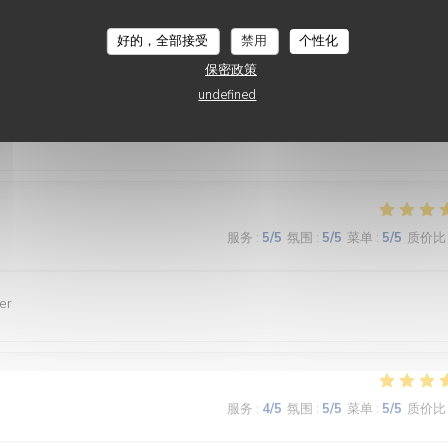
好的，全部接受
禁用
个性化
服务
:
3
/5
氛围
:
3
/5
菜单
:
4
/5
质价比
保密政策
undefined
nde et le service
服务
:
5
/5
氛围
:
5
/5
菜单
:
5
/5
质价比
er
服务
:
4
/5
氛围
:
5
/5
菜单
:
5
/5
质价比