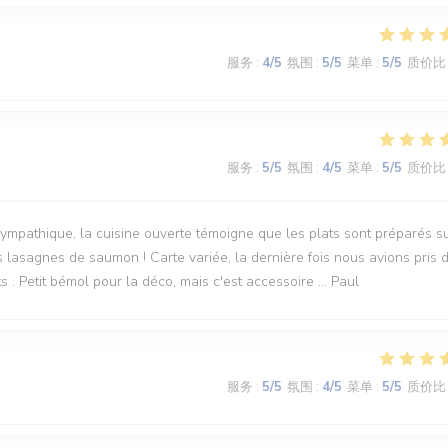
服务
:
4
/5
氛围
:
5
/5
菜单
:
5
/5
质价比
服务
:
5
/5
氛围
:
4
/5
菜单
:
5
/5
质价比
mpathique, la cuisine ouverte témoigne que les plats sont préparés s
s lasagnes de saumon ! Carte variée, la dernière fois nous avions pris 
s . Petit bémol pour la déco, mais c'est accessoire ... Paul
服务
:
5
/5
氛围
:
4
/5
菜单
:
5
/5
质价比