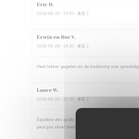
Eric
D
2026-06-30
- 19:00 - 来宾 2
Erwin en Ilse
V
2026-06-28
- 19:30 - 来宾 2
Heel lekker gegeten en de bediening was geweldig
Laure
W
2026-06-26
- 20:30 - 来宾 2
Équilibre des goûts, hardiesse des mélanges, subtilit
peut pas rêver meilleur moment.