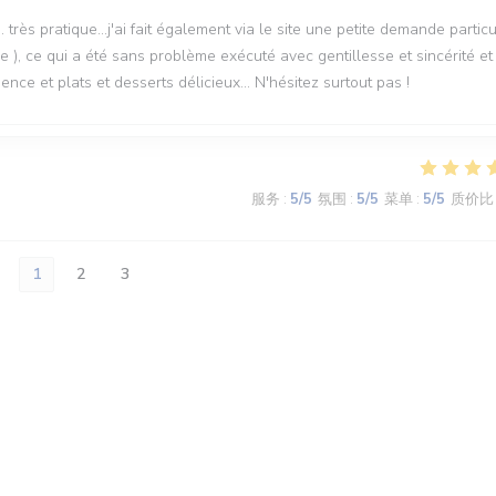
. très pratique...j'ai fait également via le site une petite demande particu
e ), ce qui a été sans problème exécuté avec gentillesse et sincérité et
ce et plats et desserts délicieux... N'hésitez surtout pas !
服务
:
5
/5
氛围
:
5
/5
菜单
:
5
/5
质价比
1
2
3