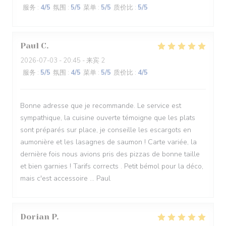
服务
:
4
/5
氛围
:
5
/5
菜单
:
5
/5
质价比
:
5
/5
Paul
C
2026-07-03
- 20:45 - 来宾 2
服务
:
5
/5
氛围
:
4
/5
菜单
:
5
/5
质价比
:
4
/5
Bonne adresse que je recommande. Le service est
sympathique, la cuisine ouverte témoigne que les plats
sont préparés sur place, je conseille les escargots en
aumonière et les lasagnes de saumon ! Carte variée, la
dernière fois nous avions pris des pizzas de bonne taille
et bien garnies ! Tarifs corrects . Petit bémol pour la déco,
mais c'est accessoire ... Paul
Dorian
P