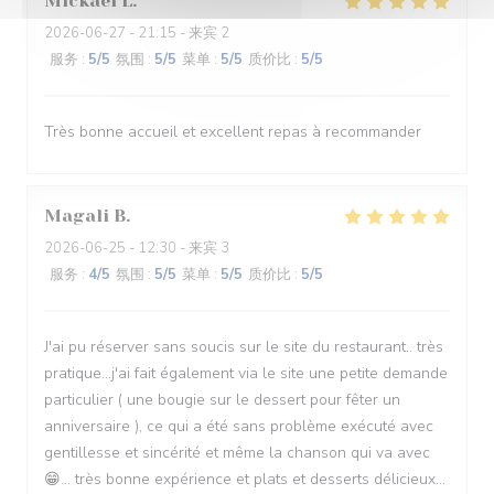
Mickael
L
2026-06-27
- 21:15 - 来宾 2
服务
:
5
/5
氛围
:
5
/5
菜单
:
5
/5
质价比
:
5
/5
Très bonne accueil et excellent repas à recommander
Magali
B
2026-06-25
- 12:30 - 来宾 3
服务
:
4
/5
氛围
:
5
/5
菜单
:
5
/5
质价比
:
5
/5
J'ai pu réserver sans soucis sur le site du restaurant.. très
pratique...j'ai fait également via le site une petite demande
particulier ( une bougie sur le dessert pour fêter un
anniversaire ), ce qui a été sans problème exécuté avec
gentillesse et sincérité et même la chanson qui va avec
😁... très bonne expérience et plats et desserts délicieux...