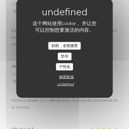
2026-06-26
- 20:30 - 来宾 2
服务
:
5
/5
氛围
:
5
/5
菜单
:
5
/5
质价比
:
5
/5
这个网站使用cookie， 并让您
可以控制想要激活的内容。
Équilibre des goûts, hardiesse des mélanges, subtilité des
textures. Le bel ami, c’est du GRAND art, en toute
simplicité. On ne peut pas rêver meilleur moment.
好的，全部接受
禁用
Aurélien
L
个性化
2026-06-27
- 19:15 - 来宾 3
保密政策
服务
:
3
/5
氛围
:
3
/5
菜单
:
4
/5
质价比
:
3
/5
undefined
Pizzeria simple. De l’attente pour la prise de commande et
le service