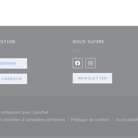
VATION
NOUS SUIVRE
le fenêtre))
SERVER
Facebook ((ouvre une nouvel
Instagram ((ouvre une 
NEWSLETTER
 CADEAUX
((ouvre une nouvelle fenêtre))
t restaurant avec
Zenchef
des données à caractère personnel
Politique de cookies
Accessibilit
)
((ouvre une nouvelle fenêtre))
((ouvre une nouvelle fe
((ouv