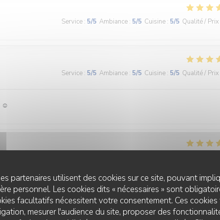
Service
:
5
/5
Ambiance
:
5
/5
Cuisine
:
5
/5
Qualité / Prix
Service
:
5
/5
Ambiance
:
5
/5
Cuisine
:
5
/5
Qualité / Prix
 ☺️
Service
:
5
/5
Ambiance
:
5
/5
Cuisine
:
5
/5
Qualité / Prix
es partenaires utilisent des cookies sur ce site, pouvant impli
re personnel. Les cookies dits « nécessaires » sont obligatoire
é des textures. Le bel ami, c’est du GRAND art, en toute simplicité. On 
kies facultatifs nécessitent votre consentement. Ces cookies 
gation, mesurer l'audience du site, proposer des fonctionnalité