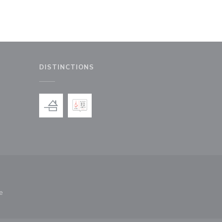
DISTINCTIONS
le fenêtre))
nouvelle fenêtre))
e
nêtre))
re une nouvelle fenêtre))