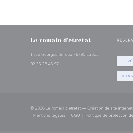
Le romain d'etretat
RÉSER
((ouvre une nouvel
1 rue Georges Bureau 76790 Etretat
RÉ
02 35 28 45 97
BONS
© 2026 Le romain d'etretat — Création de site interne
Mentions légales
CGU
Politique de protection 
((ouvre une nouvelle fenêtre))
((ouvre une nouvelle fenêtre)