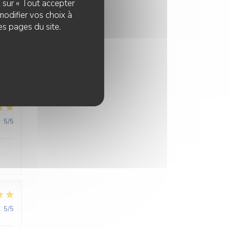
z sur « Tout accepter
modifier vos choix à
es pages du site.
:
3
/5
:
5
/5
:
5
/5