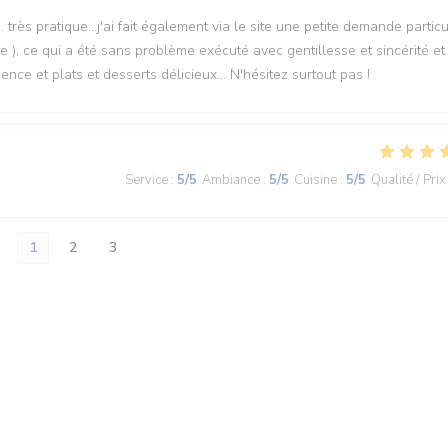
. très pratique...j'ai fait également via le site une petite demande particu
e ), ce qui a été sans problème exécuté avec gentillesse et sincérité et
ce et plats et desserts délicieux... N'hésitez surtout pas !
Service
:
5
/5
Ambiance
:
5
/5
Cuisine
:
5
/5
Qualité / Prix
1
2
3