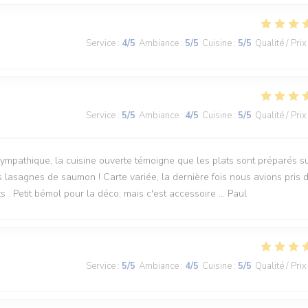
Service
:
4
/5
Ambiance
:
5
/5
Cuisine
:
5
/5
Qualité / Prix
Service
:
5
/5
Ambiance
:
4
/5
Cuisine
:
5
/5
Qualité / Prix
mpathique, la cuisine ouverte témoigne que les plats sont préparés s
s lasagnes de saumon ! Carte variée, la dernière fois nous avions pris 
s . Petit bémol pour la déco, mais c'est accessoire ... Paul
Service
:
5
/5
Ambiance
:
4
/5
Cuisine
:
5
/5
Qualité / Prix