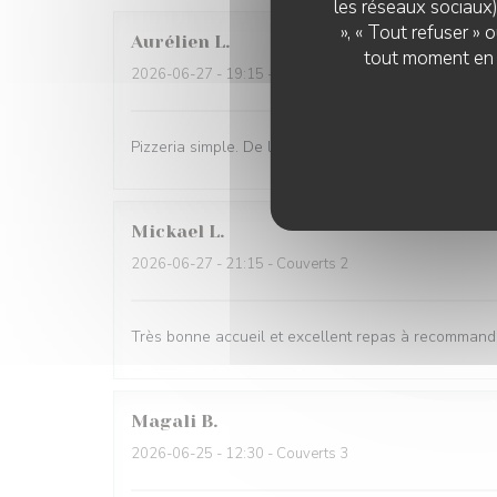
les réseaux sociaux)
», « Tout refuser »
Aurélien
L
tout moment en c
2026-06-27
- 19:15 - Couverts 3
Pizzeria simple. De l’attente pour la prise de comma
Mickael
L
2026-06-27
- 21:15 - Couverts 2
Très bonne accueil et excellent repas à recommand
Magali
B
2026-06-25
- 12:30 - Couverts 3