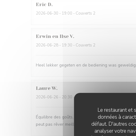
Eric
D
2026-06-30
- 19:00 - Couverts 2
Erwin en Ilse
V
2026-06-28
- 19:30 - Couverts 2
Heel lekker gegeten en de bediening was geweldig
Laure
W
2026-06-26
- 20:30 - Couverts 2
Le restaurant et s
données à caractè
Équilibre des goûts, hardiesse des mélanges, subtilit
défaut. D'autres coo
peut pas rêver meilleur moment.
analyser votre navi