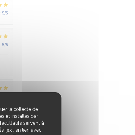
:
5
/5
:
5
/5
:
5
/5
quer la collecte de
s et installés par
ne
facultatifs servent à
s (ex : en lien avec