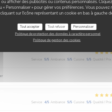
 ou afficher des publicités ou contenus personnalisés. Clique
 ou « Personnaliser » pour gérer vos préférences. Vous pouvez 
liquant sur l'icône représentant un cookie en bas à gauche d
Service
:
3
/5
Ambiance
:
3
/5
Cuisine
:
4
/5
Qualité / Prix
Tout accepter
Tout refuser
Personnaliser
nde et le service
Politique de protection des données à caractère personnel
Politique de gestion des cookies
Service
:
5
/5
Ambiance
:
5
/5
Cuisine
:
5
/5
Qualité / Prix
er
Service
:
4
/5
Ambiance
:
5
/5
Cuisine
:
5
/5
Qualité / Prix