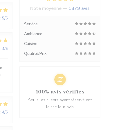
Note moyenne —
1379 avis
:
5
/5
Service
Ambiance
Cuisine
:
4
/5
Qualité/Prix
ur
des
100% avis vérifiés
Seuls les clients ayant réservé ont
laissé leur avis
:
4
/5