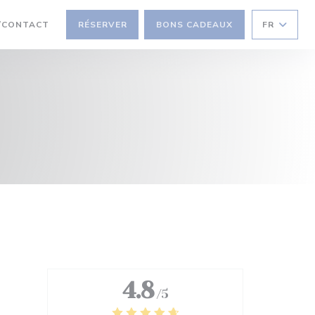
NE NOUVELLE FENÊTRE))
/CONTACT
RÉSERVER
BONS CADEAUX
FR
4.8
/5