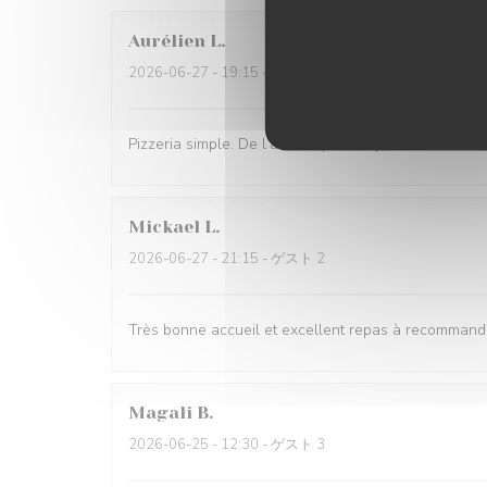
Aurélien
L
2026-06-27
- 19:15 - ゲスト 3
Pizzeria simple. De l’attente pour la prise de comma
Mickael
L
2026-06-27
- 21:15 - ゲスト 2
Très bonne accueil et excellent repas à recommand
Magali
B
2026-06-25
- 12:30 - ゲスト 3