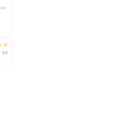
lier
:
5
/5