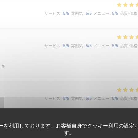
サービス
:
5
/5
雰囲気
:
5
/5
メニュー
:
5
/5
品質-価格
サービス
:
5
/5
雰囲気
:
5
/5
メニュー
:
5
/5
品質-価格
 ☺️
サービス
:
5
/5
雰囲気
:
5
/5
メニュー
:
5
/5
品質-価格
é des textures. Le bel ami, c’est du GRAND art, en toute simplicité. On 
ーを利用しております。お客様自身でクッキー利用の設定
す。