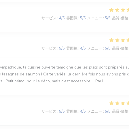
サービス
:
4
/5
雰囲気
:
5
/5
メニュー
:
5
/5
品質-価格
サービス
:
5
/5
雰囲気
:
4
/5
メニュー
:
5
/5
品質-価格
mpathique, la cuisine ouverte témoigne que les plats sont préparés s
s lasagnes de saumon ! Carte variée, la dernière fois nous avions pris 
s . Petit bémol pour la déco, mais c'est accessoire ... Paul
サービス
:
5
/5
雰囲気
:
4
/5
メニュー
:
5
/5
品質-価格