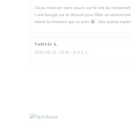
J'ai pu réserver sans soucis sur le site du restaurant.
( une bougie sur le dessert pour fêter un anniversair
même la chanson qui va avec 😁... très bonne expérien
Valérie
A
2026-06-24
- 20:45 - ゲスト 3