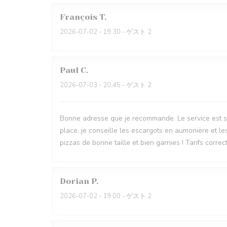
François
T
2026-07-02
- 19:30 - ゲスト 2
Paul
C
2026-07-03
- 20:45 - ゲスト 2
Bonne adresse que je recommande. Le service est sy
place, je conseille les escargots en aumonière et le
pizzas de bonne taille et bien garnies ! Tarifs correct
Dorian
P
2026-07-02
- 19:00 - ゲスト 2