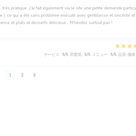
. très pratique...j'ai fait également via le site une petite demande particu
e ), ce qui a été sans problème exécuté avec gentillesse et sincérité et
ce et plats et desserts délicieux... N'hésitez surtout pas !
サービス
:
5
/5
雰囲気
:
5
/5
メニュー
:
5
/5
品質-価格
1
2
3