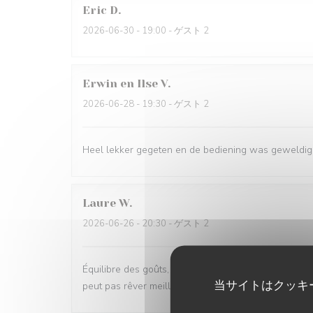
Eric
D
2026-06-30
- 19:00 - ゲスト 2
Erwin en Ilse
V
2026-06-28
- 19:30 - ゲスト 2
Heel lekker gegeten en de bediening was geweldig
Laure
W
2026-06-26
- 20:30 - ゲスト 2
Équilibre des goûts, hardiesse des mélanges, subtilit
当サイトはクッキ
peut pas rêver meilleur moment.