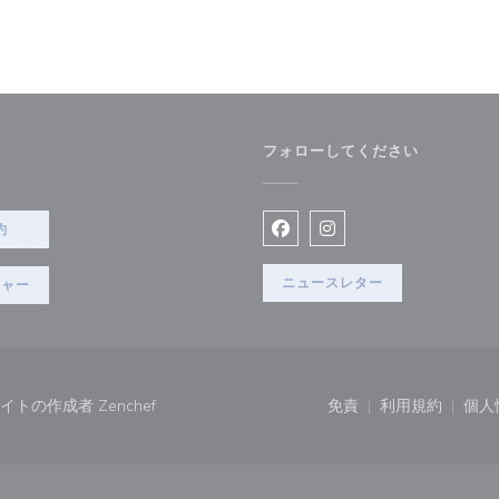
フォローしてください
で開きます))
約
Facebook ((新しいウィン
Instagram ((新
ニュースレター
チャー
((新しいウィンドウで開きます))
ウェブサイトの作成者
Zenchef
免責
利用規約
個人
((新しいウィンドウで
((新しいウ