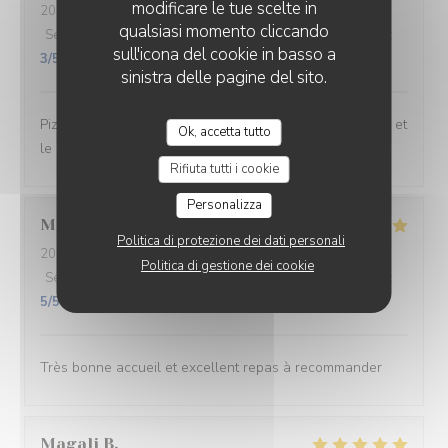
modificare le tue scelte in
2026-06-27
- 19:15 - Ospiti 3
qualsiasi momento cliccando
Servizio
:
3
/5
Atmosfera
:
3
/5
Cucina
:
4
/5
Qualità / Prezzo
:
sull'icona del cookie in basso a
3
/5
sinistra delle pagine del sito.
Pizzeria simple. De l’attente pour la prise de commande et
Ok, accetta tutto
le service
Rifiuta tutti i cookie
Personalizza
Mickael
L
Politica di protezione dei dati personali
2026-06-27
- 21:15 - Ospiti 2
Politica di gestione dei cookie
Servizio
:
5
/5
Atmosfera
:
5
/5
Cucina
:
5
/5
Qualità / Prezzo
:
5
/5
Très bonne accueil et excellent repas à recommander
Magali
B