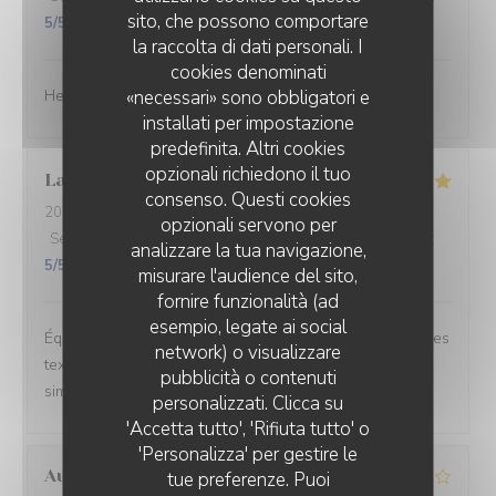
sito, che possono comportare
5
/5
la raccolta di dati personali. I
cookies denominati
«necessari» sono obbligatori e
Heel lekker gegeten en de bediening was geweldig ☺️
installati per impostazione
predefinita. Altri cookies
opzionali richiedono il tuo
Laure
W
consenso. Questi cookies
2026-06-26
- 20:30 - Ospiti 2
opzionali servono per
Servizio
:
5
/5
Atmosfera
:
5
/5
Cucina
:
5
/5
Qualità / Prezzo
:
analizzare la tua navigazione,
5
/5
misurare l'audience del sito,
fornire funzionalità (ad
esempio, legate ai social
Équilibre des goûts, hardiesse des mélanges, subtilité des
network) o visualizzare
textures. Le bel ami, c’est du GRAND art, en toute
pubblicità o contenuti
simplicité. On ne peut pas rêver meilleur moment.
personalizzati. Clicca su
'Accetta tutto', 'Rifiuta tutto' o
'Personalizza' per gestire le
Aurélien
L
tue preferenze. Puoi