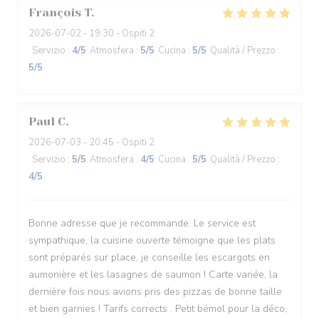
François
T
2026-07-02
- 19:30 - Ospiti 2
Servizio
:
4
/5
Atmosfera
:
5
/5
Cucina
:
5
/5
Qualità / Prezzo
:
5
/5
Paul
C
2026-07-03
- 20:45 - Ospiti 2
Servizio
:
5
/5
Atmosfera
:
4
/5
Cucina
:
5
/5
Qualità / Prezzo
:
4
/5
Bonne adresse que je recommande. Le service est
sympathique, la cuisine ouverte témoigne que les plats
sont préparés sur place, je conseille les escargots en
aumonière et les lasagnes de saumon ! Carte variée, la
dernière fois nous avions pris des pizzas de bonne taille
et bien garnies ! Tarifs corrects . Petit bémol pour la déco,