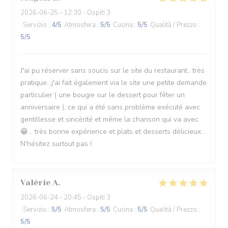
2026-06-25
- 12:30 - Ospiti 3
Servizio
:
4
/5
Atmosfera
:
5
/5
Cucina
:
5
/5
Qualità / Prezzo
:
5
/5
J'ai pu réserver sans soucis sur le site du restaurant.. très
pratique...j'ai fait également via le site une petite demande
particulier ( une bougie sur le dessert pour fêter un
anniversaire ), ce qui a été sans problème exécuté avec
gentillesse et sincérité et même la chanson qui va avec
😁... très bonne expérience et plats et desserts délicieux...
N'hésitez surtout pas !
Valérie
A
2026-06-24
- 20:45 - Ospiti 3
Servizio
:
5
/5
Atmosfera
:
5
/5
Cucina
:
5
/5
Qualità / Prezzo
:
5
/5