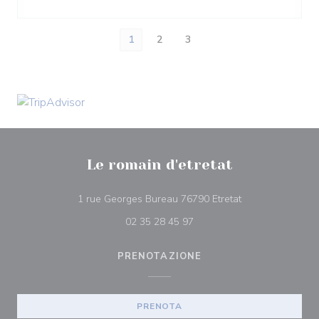
1
2
3
Le romain d'etretat
((apre una nuova 
1 rue Georges Bureau 76790 Etretat
02 35 28 45 97
PRENOTAZIONE
PRENOTA