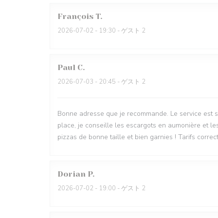
François
T
2026-07-02
- 19:30 - ゲスト 2
Paul
C
2026-07-03
- 20:45 - ゲスト 2
Bonne adresse que je recommande. Le service est sy
place, je conseille les escargots en aumonière et le
pizzas de bonne taille et bien garnies ! Tarifs correct
Dorian
P
2026-07-02
- 19:00 - ゲスト 2