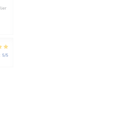
lier
:
5
/5