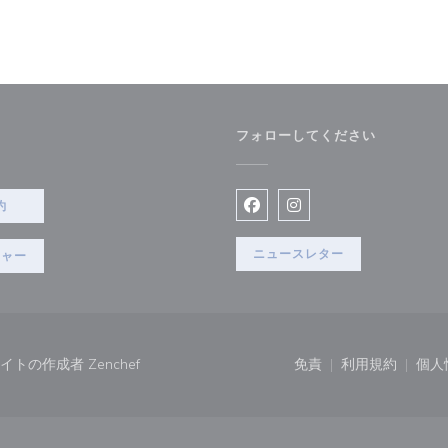
フォローしてください
で開きます))
約
Facebook ((新しいウィン
Instagram ((新
ニュースレター
チャー
((新しいウィンドウで開きます))
ウェブサイトの作成者
Zenchef
免責
利用規約
個人
((新しいウィンドウで
((新しいウ