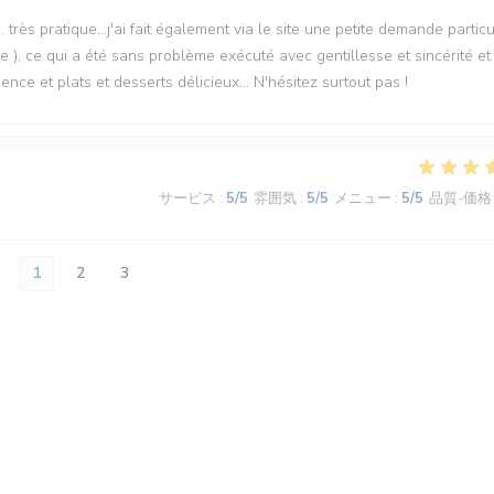
. très pratique...j'ai fait également via le site une petite demande particu
e ), ce qui a été sans problème exécuté avec gentillesse et sincérité et
ce et plats et desserts délicieux... N'hésitez surtout pas !
サービス
:
5
/5
雰囲気
:
5
/5
メニュー
:
5
/5
品質-価格
1
2
3