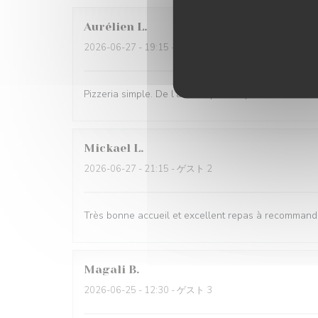
Aurélien
L
2026-06-27
- 19:15 - ゲスト 3
Pizzeria simple. De l’attente pour la prise de comma
Mickael
L
2026-06-27
- 21:15 - ゲスト 2
Très bonne accueil et excellent repas à recommand
Magali
B
2026-06-25
- 12:30 - ゲスト 3