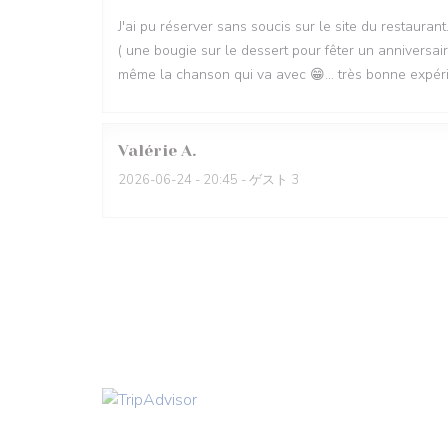
J'ai pu réserver sans soucis sur le site du restaurant.
( une bougie sur le dessert pour fêter un anniversair
même la chanson qui va avec 😁... très bonne expérien
Valérie
A
2026-06-24
- 20:45 - ゲスト 3