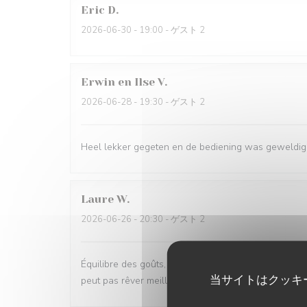
Eric
D
2026-06-30
- 19:00 - ゲスト 2
Erwin en Ilse
V
2026-06-28
- 19:30 - ゲスト 2
Heel lekker gegeten en de bediening was geweldig
Laure
W
2026-06-26
- 20:30 - ゲスト 2
Équilibre des goûts, hardiesse des mélanges, subtilit
当サイトはクッキ
peut pas rêver meilleur moment.