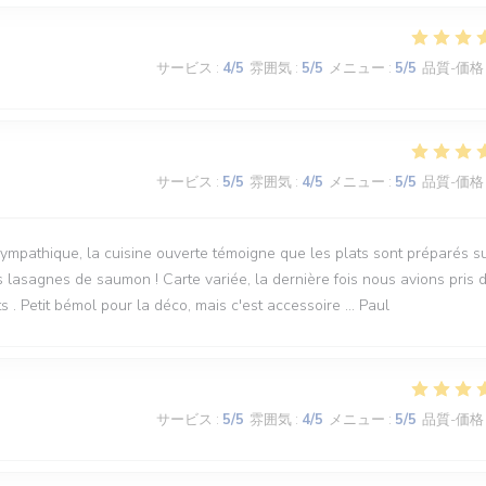
サービス
:
4
/5
雰囲気
:
5
/5
メニュー
:
5
/5
品質-価格
サービス
:
5
/5
雰囲気
:
4
/5
メニュー
:
5
/5
品質-価格
mpathique, la cuisine ouverte témoigne que les plats sont préparés s
s lasagnes de saumon ! Carte variée, la dernière fois nous avions pris 
s . Petit bémol pour la déco, mais c'est accessoire ... Paul
サービス
:
5
/5
雰囲気
:
4
/5
メニュー
:
5
/5
品質-価格