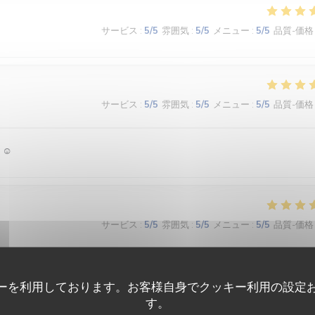
サービス
:
5
/5
雰囲気
:
5
/5
メニュー
:
5
/5
品質-価格
サービス
:
5
/5
雰囲気
:
5
/5
メニュー
:
5
/5
品質-価格
 ☺️
サービス
:
5
/5
雰囲気
:
5
/5
メニュー
:
5
/5
品質-価格
é des textures. Le bel ami, c’est du GRAND art, en toute simplicité. On 
ーを利用しております。お客様自身でクッキー利用の設定
す。