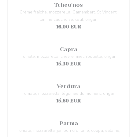
Tcheu'nos
Crème fraîche, mozzarella, Camembert, St Vincent,
tomme cauchoise, œuf, origan
16,00 EUR
Capra
Tomate, mozzarella, chèvre, miel, roquette, origan
15,30 EUR
Verdura
Tomate, mozzarella, légumes du moment, origan
15,60 EUR
Parma
Tomate, mozzarella, jambon cru fumé, coppa, salame,