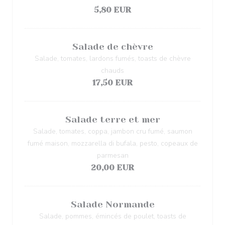
5,80 EUR
Salade de chèvre
Salade, tomates, lardons fumés, toasts de chèvre
chauds
17,50 EUR
Salade terre et mer
Salade, tomates, coppa, jambon cru fumé, saumon
fumé maison, mozzarella di bufala, pesto, copeaux de
parmesan
20,00 EUR
Salade Normande
Salade, pommes, émincés de poulet, toasts de