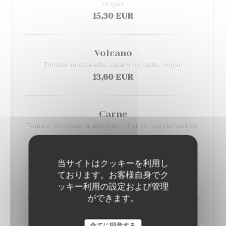
origan
15,30 EUR
Volcano
Tomate, mozzarella, salami piccante, origan
13,60 EUR
Carne
Tomate, mozzarella, merguez, chorizo, viande hachée,
origan
15,90 EUR
当サイトはクッキーを利用し
ております。お客様自身でク
ッキー利用の設定および管理
Norman
ができます。
Tomate, mozzarella, lardons fumés, camembert, crème
fraîche, origan
15,60 EUR
全てに同意する