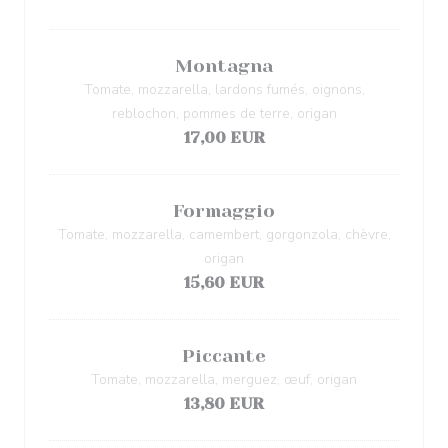
Montagna
Tomate, mozzarella, lardons fumés, oignons,
reblochon, pommes de terre, origan
17,00 EUR
Formaggio
Tomate, mozzarella, camembert, gorgonzola, chèvre,
origan
15,60 EUR
Piccante
Tomate, mozzarella, merguez, œuf, origan
13,80 EUR