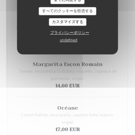
すべてのクッキーを拒否する
Lupin
カスタマイズする
Base crème, mozzarella, émincés poulet, champignon,
プライバシーポリシー
livarot, origan
undefined
16,30 EUR
Margarita façon Romain
Tomate, mozzarella Di Bufala, roquette, copeaux de
parmesan, origan
14,60 EUR
Océane
Crème fraîche, mozzarella, saumon fumé maison,
origan
17,00 EUR