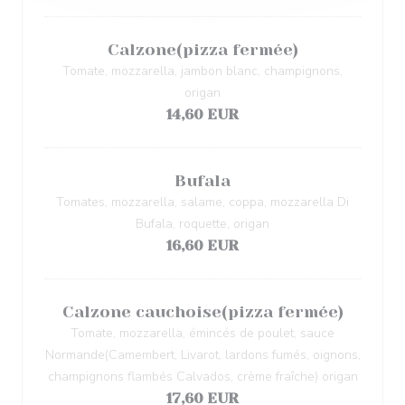
Calzone(pizza fermée)
Tomate, mozzarella, jambon blanc, champignons,
origan
14,60 EUR
Bufala
Tomates, mozzarella, salame, coppa, mozzarella Di
Bufala, roquette, origan
16,60 EUR
Calzone cauchoise(pizza fermée)
Tomate, mozzarella, émincés de poulet, sauce
Normande(Camembert, Livarot, lardons fumés, oignons,
champignons flambés Calvados, crème fraîche) origan
17,60 EUR