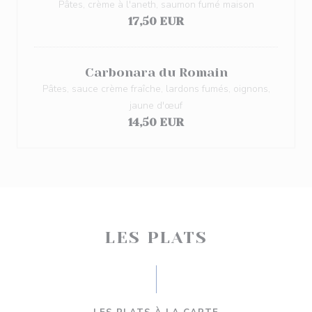
Pâtes, crème à l'aneth, saumon fumé maison
17,50 EUR
Carbonara du Romain
Pâtes, sauce crème fraîche, lardons fumés, oignons,
jaune d'œuf
14,50 EUR
LES PLATS