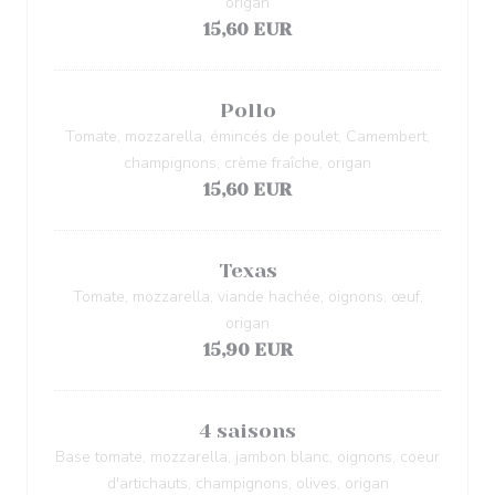
origan
15,60 EUR
Pollo
Tomate, mozzarella, émincés de poulet, Camembert,
champignons, crème fraîche, origan
15,60 EUR
Texas
Tomate, mozzarella, viande hachée, oignons, œuf,
origan
15,90 EUR
4 saisons
Base tomate, mozzarella, jambon blanc, oignons, coeur
d'artichauts, champignons, olives, origan