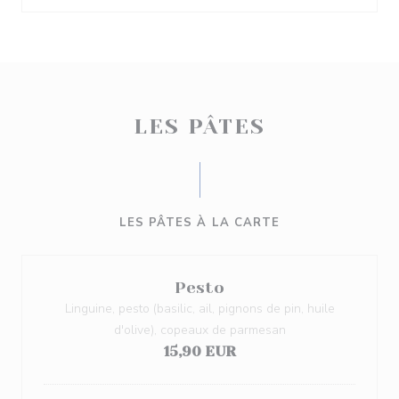
LES PÂTES
LES PÂTES À LA CARTE
Pesto
Linguine, pesto (basilic, ail, pignons de pin, huile
d'olive), copeaux de parmesan
15,90 EUR