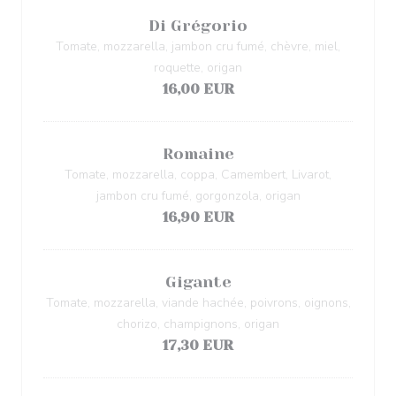
Di Grégorio
Tomate, mozzarella, jambon cru fumé, chèvre, miel,
roquette, origan
16,00 EUR
Romaine
Tomate, mozzarella, coppa, Camembert, Livarot,
jambon cru fumé, gorgonzola, origan
16,90 EUR
Gigante
Tomate, mozzarella, viande hachée, poivrons, oignons,
chorizo, champignons, origan
17,30 EUR