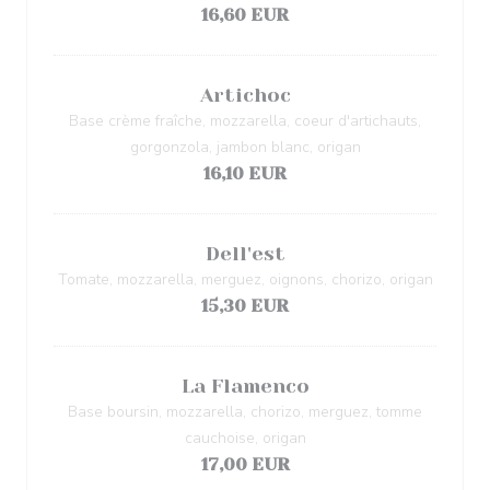
16,60 EUR
Artichoc
Base crème fraîche, mozzarella, coeur d'artichauts,
gorgonzola, jambon blanc, origan
16,10 EUR
Dell'est
Tomate, mozzarella, merguez, oignons, chorizo, origan
15,30 EUR
La Flamenco
Base boursin, mozzarella, chorizo, merguez, tomme
cauchoise, origan
17,00 EUR