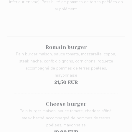
inférieur en vae). Possibilité de pommes de terres poêlées en
supplément.
Romain burger
Pain burger maison, sauce tomate, mozzarella, coppa,
steak haché, confit d'oignons, cornichons, roquette
accompagné de pommes de terres poêlées,
mayonnaise
21,50 EUR
Cheese burger
Pain burger maison, sauce tomate, cheddar affiné,
steak haché accompagné de pommes de terres
poêlées, mayonnaise