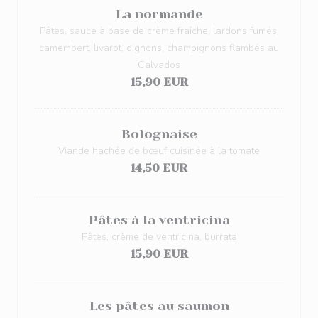
La normande
Pâtes, sauce à base de crème fraîche, lardons fumés,
camembert, livarot, oignons, champignons flambés au
Calvados
15,90 EUR
Bolognaise
Viande hachée de bœuf cuisinée à la tomate
14,50 EUR
Pâtes à la ventricina
Pâtes, crème de ventricina, burrata
15,90 EUR
Les pâtes au saumon