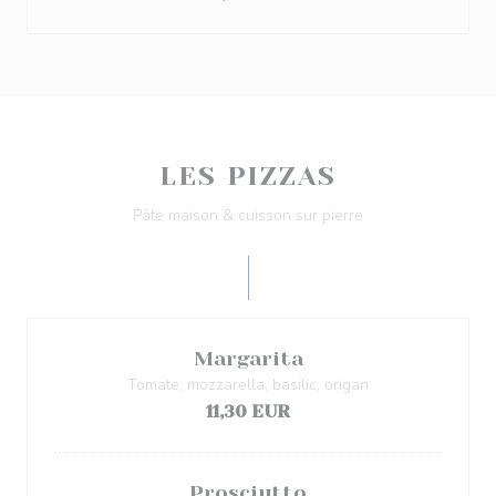
LES PIZZAS
Pâte maison & cuisson sur pierre
Margarita
Tomate, mozzarella, basilic, origan
11,30 EUR
Prosciutto