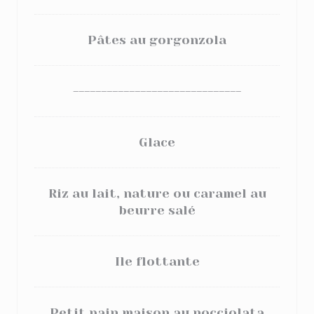
Pâtes au gorgonzola
------------------------------
Glace
Riz au lait, nature ou caramel au
beurre salé
Ile flottante
Petit pain maison au nocciolata