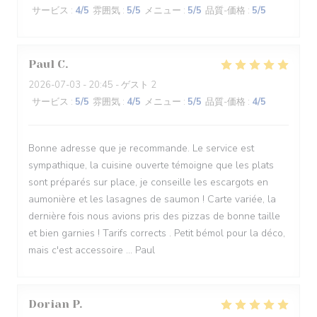
サービス
:
4
/5
雰囲気
:
5
/5
メニュー
:
5
/5
品質-価格
:
5
/5
Paul
C
2026-07-03
- 20:45 - ゲスト 2
サービス
:
5
/5
雰囲気
:
4
/5
メニュー
:
5
/5
品質-価格
:
4
/5
Bonne adresse que je recommande. Le service est
sympathique, la cuisine ouverte témoigne que les plats
sont préparés sur place, je conseille les escargots en
aumonière et les lasagnes de saumon ! Carte variée, la
dernière fois nous avions pris des pizzas de bonne taille
et bien garnies ! Tarifs corrects . Petit bémol pour la déco,
mais c'est accessoire ... Paul
Dorian
P