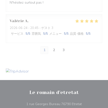
N'hésitez surtout pas !
Valérie
A
2026-06-24
- 20:45 - ゲスト 3
サービス
:
5
/5
雰囲気
:
5
/5
メニュー
:
5
/5
品質-価格
:
5
/5
1
2
3
Le romain d'etretat
((新しいウィンド
1 rue Georges Bureau 76790 Etretat