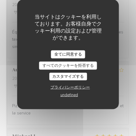
2026-06-26
- 20:30 - ゲスト 2
サービス
:
5
/5
雰囲気
:
5
/5
メニュー
:
5
/5
品質-価格
:
5
/5
当サイトはクッキーを利用し
ております。お客様自身でク
ッキー利用の設定および管理
Équilibre des goûts, hardiesse des mélanges, subtilité des
ができます。
textures. Le bel ami, c’est du GRAND art, en toute
simplicité. On ne peut pas rêver meilleur moment.
全てに同意する
すべてのクッキーを拒否する
Aurélien
L
カスタマイズする
2026-06-27
- 19:15 - ゲスト 3
サービス
:
3
/5
雰囲気
:
3
/5
メニュー
:
4
/5
品質-価格
:
3
/5
プライバシーポリシー
undefined
Pizzeria simple. De l’attente pour la prise de commande et
le service