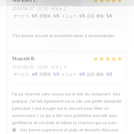
Mickael
L
2026-06-27
- 21:15 - ゲスト 2
サービス
:
5
/5
雰囲気
:
5
/5
メニュー
:
5
/5
品質-価格
:
5
/5
Très bonne accueil et excellent repas à recommander
Magali
B
2026-06-25
- 12:30 - ゲスト 3
サービス
:
4
/5
雰囲気
:
5
/5
メニュー
:
5
/5
品質-価格
:
5
/5
J'ai pu réserver sans soucis sur le site du restaurant.. très
pratique...j'ai fait également via le site une petite demande
particulier ( une bougie sur le dessert pour fêter un
anniversaire ), ce qui a été sans problème exécuté avec
gentillesse et sincérité et même la chanson qui va avec
😁... très bonne expérience et plats et desserts délicieux...