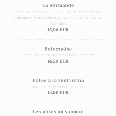
La normande
Pâtes, sauce à base de crème fraîche, lardons fumés,
camembert, livarot, oignons, champignons flambés au
Calvados
15,90 EUR
Bolognaise
Viande hachée de bœuf cuisinée à la tomate
14,50 EUR
Pâtes à la ventricina
Pâtes, crème de ventricina, burrata
15,90 EUR
Les pâtes au saumon