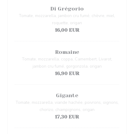
Di Grégorio
Tomate, mozzarella, jambon cru fumé, chèvre, miel,
roquette, origan
16,00 EUR
Romaine
Tomate, mozzarella, coppa, Camembert, Livarot,
jambon cru fumé, gorgonzola, origan
16,90 EUR
Gigante
Tomate, mozzarella, viande hachée, poivrons, oignons,
chorizo, champignons, origan
17,30 EUR