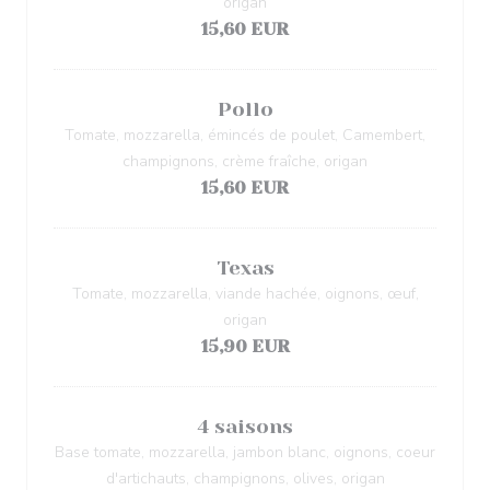
origan
15,60 EUR
Pollo
Tomate, mozzarella, émincés de poulet, Camembert,
champignons, crème fraîche, origan
15,60 EUR
Texas
Tomate, mozzarella, viande hachée, oignons, œuf,
origan
15,90 EUR
4 saisons
Base tomate, mozzarella, jambon blanc, oignons, coeur
d'artichauts, champignons, olives, origan