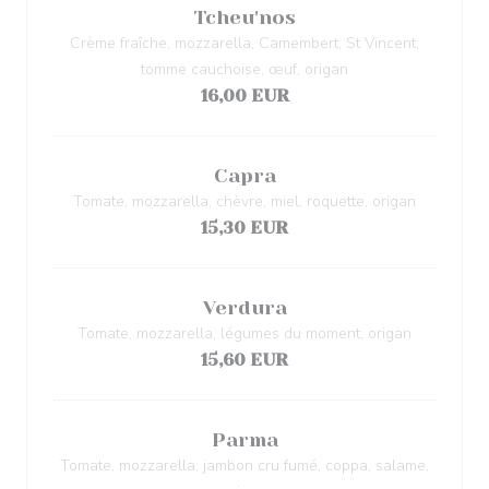
Tcheu'nos
Crème fraîche, mozzarella, Camembert, St Vincent,
tomme cauchoise, œuf, origan
16,00 EUR
Capra
Tomate, mozzarella, chèvre, miel, roquette, origan
15,30 EUR
Verdura
Tomate, mozzarella, légumes du moment, origan
15,60 EUR
Parma
Tomate, mozzarella, jambon cru fumé, coppa, salame,