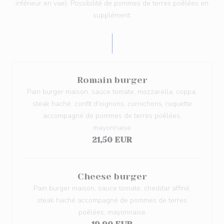
inférieur en vae). Possibilité de pommes de terres poêlées en
supplément.
Romain burger
Pain burger maison, sauce tomate, mozzarella, coppa,
steak haché, confit d'oignons, cornichons, roquette
accompagné de pommes de terres poêlées,
mayonnaise
21,50 EUR
Cheese burger
Pain burger maison, sauce tomate, cheddar affiné,
steak haché accompagné de pommes de terres
poêlées, mayonnaise