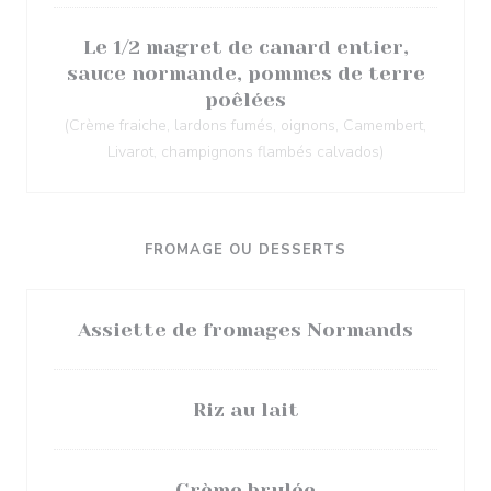
Le 1/2 magret de canard entier,
sauce normande, pommes de terre
poêlées
(Crème fraiche, lardons fumés, oignons, Camembert,
Livarot, champignons flambés calvados)
FROMAGE OU DESSERTS
Assiette de fromages Normands
Riz au lait
Crème brulée