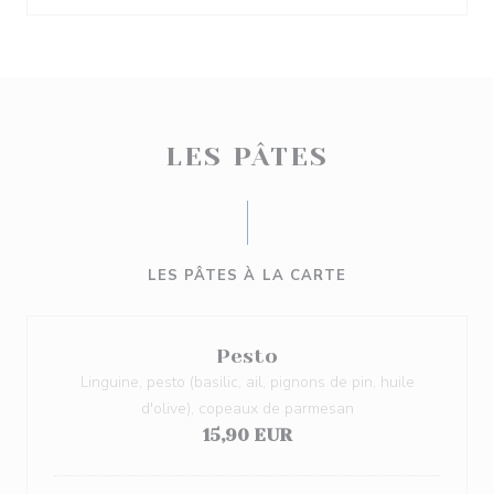
LES PÂTES
LES PÂTES À LA CARTE
Pesto
Linguine, pesto (basilic, ail, pignons de pin, huile
d'olive), copeaux de parmesan
15,90 EUR