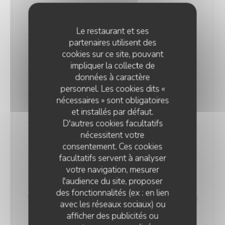
origan
15,30 EUR
Le restaurant et ses
partenaires utilisent des
Volcano
cookies sur ce site, pouvant
Tomate, mozzarella, salami piccante, origan
impliquer la collecte de
données à caractère
13,60 EUR
personnel. Les cookies dits «
nécessaires » sont obligatoires
et installés par défaut.
Carne
D'autres cookies facultatifs
Tomate, mozzarella, merguez, chorizo, viande hachée,
nécessitent votre
origan
consentement. Ces cookies
15,90 EUR
facultatifs servent à analyser
votre navigation, mesurer
l'audience du site, proposer
Norman
des fonctionnalités (ex : en lien
Tomate, mozzarella, lardons fumés, camembert, crème
avec les réseaux sociaux) ou
fraîche, origan
afficher des publicités ou
15,60 EUR