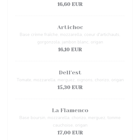
16,60 EUR
Artichoc
Base crème fraîche, mozzarella, coeur d'artichauts,
gorgonzola, jambon blanc, origan
16,10 EUR
Dell'est
Tomate, mozzarella, merguez, oignons, chorizo, origan
15,30 EUR
La Flamenco
Base boursin, mozzarella, chorizo, merguez, tomme
cauchoise, origan
17,00 EUR