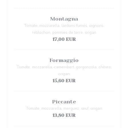
Montagna
Tomate, mozzarella, lardons fumés, oignons,
reblochon, pommes de terre, origan
17,00 EUR
Formaggio
Tomate, mozzarella, camembert, gorgonzola, chèvre,
origan
15,60 EUR
Piccante
Tomate, mozzarella, merguez, œuf, origan
13,80 EUR