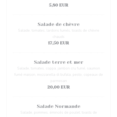
5,80 EUR
Salade de chèvre
Salade, tomates, lardons fumés, toasts de chèvre
chauds
17,50 EUR
Salade terre et mer
Salade, tomates, coppa, jambon cru fumé, saumon
fumé maison, mozzarella di bufala, pesto, copeaux de
parmesan
20,00 EUR
Salade Normande
Salade, pommes, émincés de poulet, toasts de