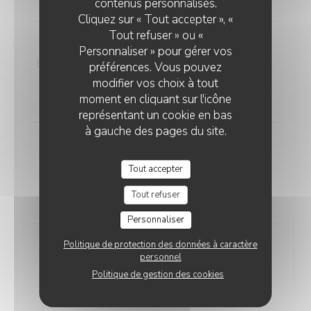
contenus personnalisés.
Cliquez sur « Tout accepter », «
Tout refuser » ou «
Lupin
Personnaliser » pour gérer vos
Base crème, mozzarella, émincés poulet, champignon,
préférences. Vous pouvez
livarot, origan
modifier vos choix à tout
16,30 EUR
moment en cliquant sur l'icône
représentant un cookie en bas
à gauche des pages du site.
Margarita façon Romain
Tomate, mozzarella Di Bufala, roquette, copeaux de
Tout accepter
parmesan, origan
Tout refuser
14,60 EUR
Personnaliser
Politique de protection des données à caractère
Océane
personnel
Crème fraîche, mozzarella, saumon fumé maison,
Politique de gestion des cookies
origan
17,00 EUR