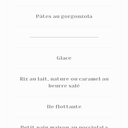
Pâtes au gorgonzola
------------------------------
Glace
Riz au lait, nature ou caramel au
beurre salé
Ile flottante
Petit pain maison au nocciolata