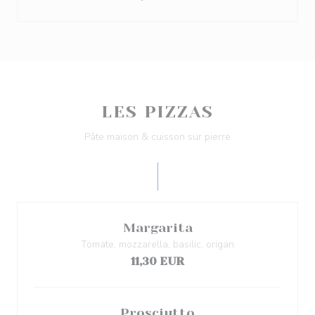
LES PIZZAS
Pâte maison & cuisson sur pierre
Margarita
Tomate, mozzarella, basilic, origan
11,30 EUR
Prosciutto