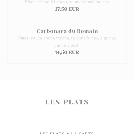
Pâtes, crème à l'aneth, saumon fumé maison
17,50 EUR
Carbonara du Romain
Pâtes, sauce crème fraîche, lardons fumés, oignons,
jaune d'œuf
14,50 EUR
LES PLATS