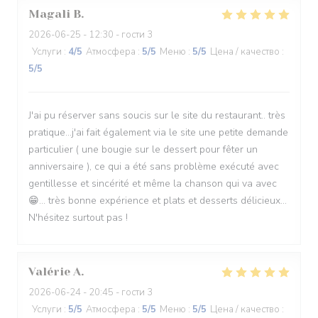
Magali
B
2026-06-25
- 12:30 - гости 3
Услуги
:
4
/5
Атмосфера
:
5
/5
Меню
:
5
/5
Цена / качество
:
5
/5
J'ai pu réserver sans soucis sur le site du restaurant.. très
pratique...j'ai fait également via le site une petite demande
particulier ( une bougie sur le dessert pour fêter un
anniversaire ), ce qui a été sans problème exécuté avec
gentillesse et sincérité et même la chanson qui va avec
😁... très bonne expérience et plats et desserts délicieux...
N'hésitez surtout pas !
Valérie
A
2026-06-24
- 20:45 - гости 3
Услуги
:
5
/5
Атмосфера
:
5
/5
Меню
:
5
/5
Цена / качество
: