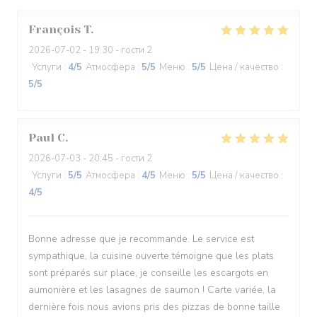
François
T
2026-07-02
- 19:30 - гости 2
Услуги
:
4
/5
Атмосфера
:
5
/5
Меню
:
5
/5
Цена / качество
:
5
/5
Paul
C
2026-07-03
- 20:45 - гости 2
Услуги
:
5
/5
Атмосфера
:
4
/5
Меню
:
5
/5
Цена / качество
:
4
/5
Bonne adresse que je recommande. Le service est
sympathique, la cuisine ouverte témoigne que les plats
sont préparés sur place, je conseille les escargots en
aumonière et les lasagnes de saumon ! Carte variée, la
dernière fois nous avions pris des pizzas de bonne taille