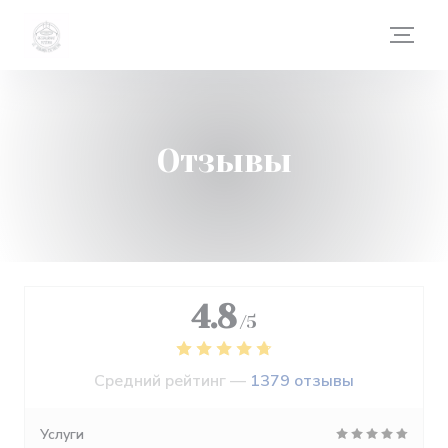
Панель управления cookies
Отзывы
4.8
/5
Средний рейтинг —
1379 отзывы
Услуги