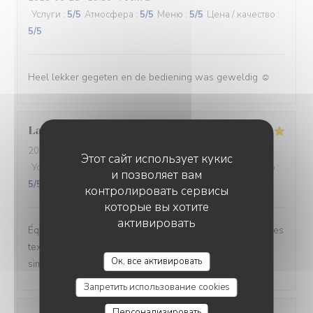
Услуги
:
5
/5
Атмосфера
:
5
/5
Меню
:
5
/5
Цена / качество
:
5
/5
Heel lekker gegeten en de bediening was geweldig ☺️
Laure
W
2026-06-26
- 20:30 - гости 2
Этот сайт использует кукис
Услуги
:
5
/5
Атмосфера
:
5
/5
Меню
:
5
/5
Цена / качество
:
и позволяет вам
5
/5
контролировать сервисы
которые вы хотите
активировать
Équilibre des goûts, hardiesse des mélanges, subtilité des
textures. Le bel ami, c’est du GRAND art, en toute
Ок, все активировать
simplicité. On ne peut pas rêver meilleur moment.
Запретить использование cookies
Персонализировать