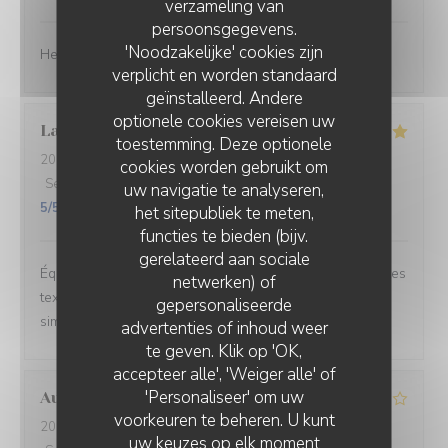
verzameling van
persoonsgegevens.
'Noodzakelijke' cookies zijn
Heel lekker gegeten en de bediening was geweldig ☺️
verplicht en worden standaard
geïnstalleerd. Andere
optionele cookies vereisen uw
Laure
W
toestemming. Deze optionele
2026-06-26
- 20:30 - Gasten 2
cookies worden gebruikt om
Service
:
5
/5
Atmosfeer
:
5
/5
Keuken
:
5
/5
Kwaliteit / Prijs
:
uw navigatie te analyseren,
5
/5
het sitepubliek te meten,
functies te bieden (bijv.
gerelateerd aan sociale
Équilibre des goûts, hardiesse des mélanges, subtilité des
netwerken) of
textures. Le bel ami, c’est du GRAND art, en toute
gepersonaliseerde
simplicité. On ne peut pas rêver meilleur moment.
advertenties of inhoud weer
te geven. Klik op 'OK,
accepteer alle', 'Weiger alle' of
'Personaliseer' om uw
Aurélien
L
voorkeuren te beheren. U kunt
2026-06-27
- 19:15 - Gasten 3
uw keuzes op elk moment