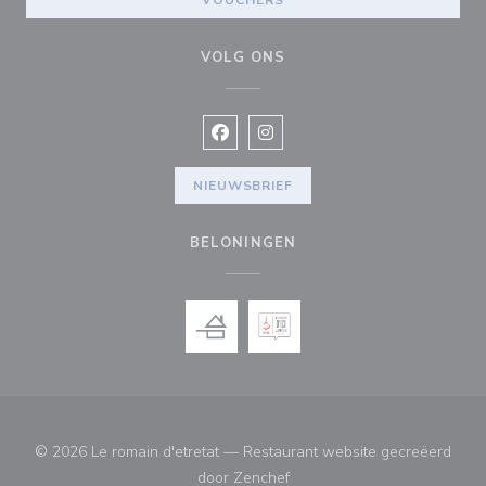
VOUCHERS
VOLG ONS
Facebook ((opent in een nieuw vens
Instagram ((opent in een nieu
NIEUWSBRIEF
BELONINGEN
© 2026 Le romain d'etretat — Restaurant website gecreëerd
((opent in een nieuw venster
door
Zenchef