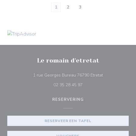
1
2
3
Le romain d'etretat
((opent in een ni
1 rue Georges Bureau 76790 Etretat
02 35 28 45 97
RESERVERING
RESERVEER EEN TAFEL