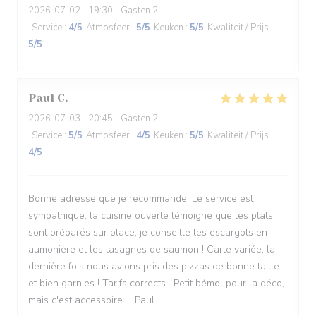
2026-07-02
- 19:30 - Gasten 2
Service
:
4
/5
Atmosfeer
:
5
/5
Keuken
:
5
/5
Kwaliteit / Prijs
:
5
/5
Paul
C
2026-07-03
- 20:45 - Gasten 2
Service
:
5
/5
Atmosfeer
:
4
/5
Keuken
:
5
/5
Kwaliteit / Prijs
:
4
/5
Bonne adresse que je recommande. Le service est
sympathique, la cuisine ouverte témoigne que les plats
sont préparés sur place, je conseille les escargots en
aumonière et les lasagnes de saumon ! Carte variée, la
dernière fois nous avions pris des pizzas de bonne taille
et bien garnies ! Tarifs corrects . Petit bémol pour la déco,
mais c'est accessoire ... Paul