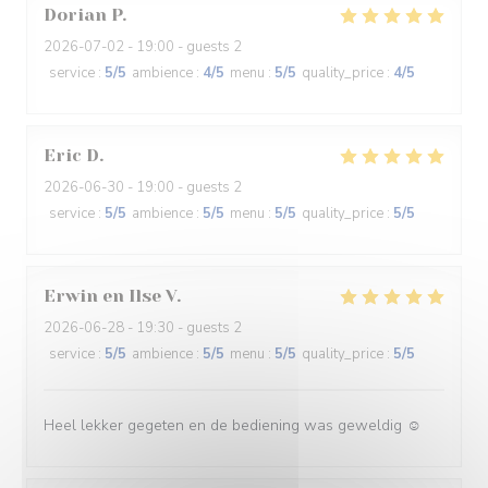
Dorian
P
2026-07-02
- 19:00 - guests 2
service
:
5
/5
ambience
:
4
/5
menu
:
5
/5
quality_price
:
4
/5
Eric
D
2026-06-30
- 19:00 - guests 2
service
:
5
/5
ambience
:
5
/5
menu
:
5
/5
quality_price
:
5
/5
Erwin en Ilse
V
2026-06-28
- 19:30 - guests 2
service
:
5
/5
ambience
:
5
/5
menu
:
5
/5
quality_price
:
5
/5
Heel lekker gegeten en de bediening was geweldig ☺️