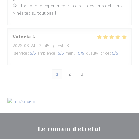
😁... très bonne expérience et plats et desserts délicieux...
N'hésitez surtout pas !
Valérie
A
2026-06-24
- 20:45 - guests 3
service
:
5
/5
ambience
:
5
/5
menu
:
5
/5
quality_price
:
5
/5
1
2
3
Le romain d'etretat