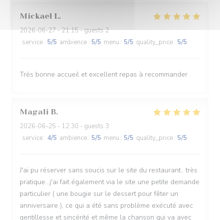
Mickael
L
2026-06-27
- 21:15 - guests 2
service
:
5
/5
ambience
:
5
/5
menu
:
5
/5
quality_price
:
5
/5
Très bonne accueil et excellent repas à recommander
Magali
B
2026-06-25
- 12:30 - guests 3
service
:
4
/5
ambience
:
5
/5
menu
:
5
/5
quality_price
:
5
/5
J'ai pu réserver sans soucis sur le site du restaurant.. très
pratique...j'ai fait également via le site une petite demande
particulier ( une bougie sur le dessert pour fêter un
anniversaire ), ce qui a été sans problème exécuté avec
gentillesse et sincérité et même la chanson qui va avec