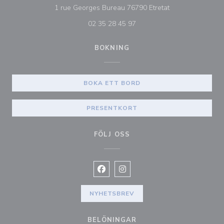
((öppnas i ett nytt
1 rue Georges Bureau 76790 Etretat
02 35 28 45 97
BOKNING
BOKA ETT BORD
PRESENTKORT
FÖLJ OSS
Facebook ((öppnas i ett nytt fönste
Instagram ((öppnas i ett nytt 
NYHETSBREV
BELÖNINGAR