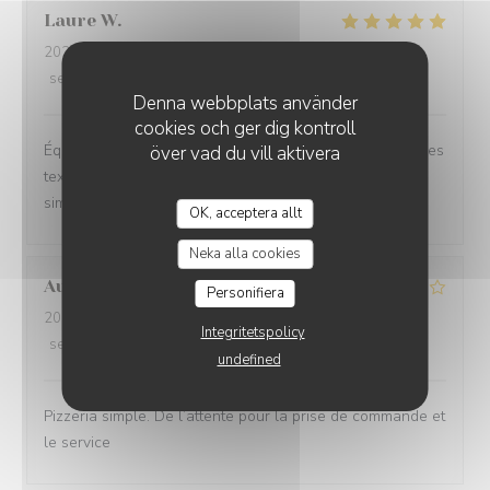
Laure
W
2026-06-26
- 20:30 - guests 2
service
:
5
/5
ambience
:
5
/5
menu
:
5
/5
quality_price
:
5
/5
Denna webbplats använder
cookies och ger dig kontroll
Équilibre des goûts, hardiesse des mélanges, subtilité des
över vad du vill aktivera
textures. Le bel ami, c’est du GRAND art, en toute
simplicité. On ne peut pas rêver meilleur moment.
OK, acceptera allt
Neka alla cookies
Aurélien
L
Personifiera
2026-06-27
- 19:15 - guests 3
Integritetspolicy
service
:
3
/5
ambience
:
3
/5
menu
:
4
/5
quality_price
:
3
/5
undefined
Pizzeria simple. De l’attente pour la prise de commande et
le service