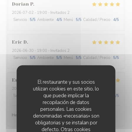
Dorian
P
2026-07-02
- 19:00 - Invitados 2
Servicio
:
5
/5
Ambiente
:
4
/5
Menú
:
5
/5
Calidad / Precio
:
4
/5
Eric
D
2026-06-30
- 19:00 - Invitados 2
Servicio
:
5
/5
Ambiente
:
5
/5
Menú
:
5
/5
Calidad / Precio
:
5
/5
Erwin en Ilse
V
El restaurante y sus socios
utilizan cookies en este sitio, lo
2026-06-28
- 19:30 - Invitados 2
que puede implicar la
Servicio
:
5
/5
Ambiente
:
5
/5
Menú
:
5
/5
Calidad / Precio
:
5
/5
recopilación de datos
personales. Las cookies
Heel lekker gegeten en de bediening was geweldig ☺️
denominadas «necesarias» son
obligatorias y se instalan por
defecto. Otras cookies