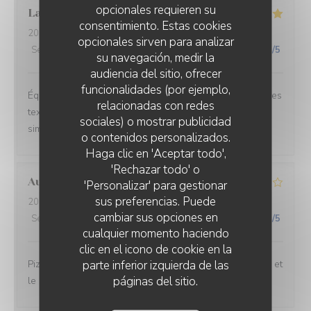
opcionales requieren su
Laure
W
consentimiento. Estas cookies
2026-06-26
- 20:30 - Invitados 2
opcionales sirven para analizar
Servicio
:
5
/5
Ambiente
:
5
/5
Menú
:
5
/5
Calidad / Precio
:
5
/5
su navegación, medir la
audiencia del sitio, ofrecer
funcionalidades (por ejemplo,
Équilibre des goûts, hardiesse des mélanges, subtilité des
relacionadas con redes
textures. Le bel ami, c’est du GRAND art, en toute
sociales) o mostrar publicidad
simplicité. On ne peut pas rêver meilleur moment.
o contenidos personalizados.
Haga clic en 'Aceptar todo',
'Rechazar todo' o
Aurélien
L
'Personalizar' para gestionar
sus preferencias. Puede
2026-06-27
- 19:15 - Invitados 3
cambiar sus opciones en
Servicio
:
3
/5
Ambiente
:
3
/5
Menú
:
4
/5
Calidad / Precio
:
3
/5
cualquier momento haciendo
clic en el icono de cookie en la
parte inferior izquierda de las
Pizzeria simple. De l’attente pour la prise de commande et
páginas del sitio.
le service