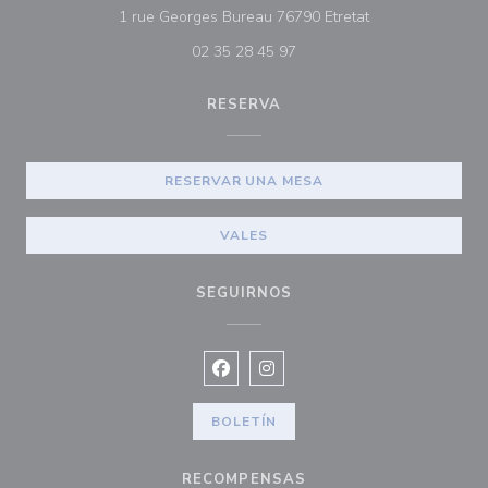
((abre en una nu
1 rue Georges Bureau 76790 Etretat
02 35 28 45 97
RESERVA
RESERVAR UNA MESA
VALES
SEGUIRNOS
Facebook ((abre en una nueva vent
Instagram ((abre en una nuev
BOLETÍN
RECOMPENSAS