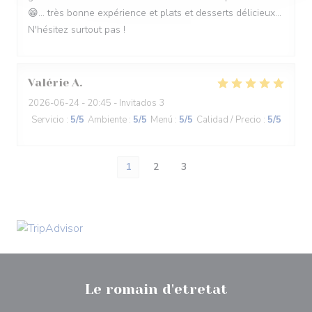
😁... très bonne expérience et plats et desserts délicieux...
N'hésitez surtout pas !
Valérie
A
2026-06-24
- 20:45 - Invitados 3
Servicio
:
5
/5
Ambiente
:
5
/5
Menú
:
5
/5
Calidad / Precio
:
5
/5
1
2
3
Le romain d'etretat