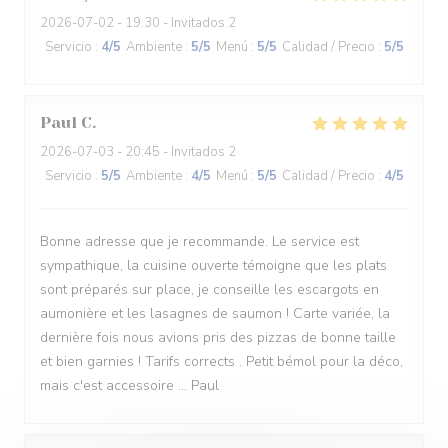
2026-07-02
- 19:30 - Invitados 2
Servicio
:
4
/5
Ambiente
:
5
/5
Menú
:
5
/5
Calidad / Precio
:
5
/5
Paul
C
2026-07-03
- 20:45 - Invitados 2
Servicio
:
5
/5
Ambiente
:
4
/5
Menú
:
5
/5
Calidad / Precio
:
4
/5
Bonne adresse que je recommande. Le service est
sympathique, la cuisine ouverte témoigne que les plats
sont préparés sur place, je conseille les escargots en
aumonière et les lasagnes de saumon ! Carte variée, la
dernière fois nous avions pris des pizzas de bonne taille
et bien garnies ! Tarifs corrects . Petit bémol pour la déco,
mais c'est accessoire ... Paul